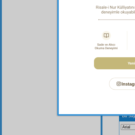
"Gaybı h
Dipnot-2
"Görünm
peygambe
Instag
Bu Say