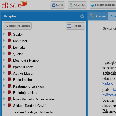
Giriş
Kayıt Ol
Follow @erisa
Kitaplar
Arama
Sik
Hepsini Daralt
Fihrist
Sekizinci
Sözler
Mektubat
Lem'alar
Şuâlar
Mesnevî-i Nuriye
çalış
sordum
İşârâtü'l-İ'câz
ağladı
Asâ-yı Mûsâ
olan o 
Barla Lahikası
hâlet-i
Kastamonu Lahikası
yok,
k
Emirdağ Lahikası
müteve
İman Ve Küfür Muvazeneleri
benim
duası
Sikke-i Tasdik-i Gaybî
Bilmiy
Sikke-i Gaybiye Hakkında