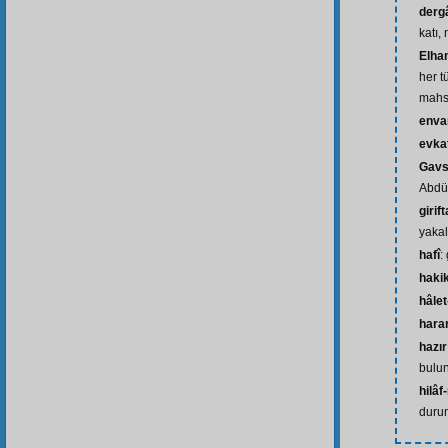
dergâ
katı,
Elham
her t
mahs
envar
evka
Gavs
Abdül
girif
yaka
hafî
: 
hakik
hâlet
harar
hazır
bulu
hilâf-
duru