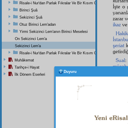
kurtarm
Risale-i Nur'dan Parlak Fıkralar Ve Bir Kısım Güzel Mektuplar
İşte o
Birinci Şuâ
yananla
Sekizinci Şuâ
zarar v
ikaz
v
Otuz Birinci Lem'adan
Yirmi Sekizinci Lem'anın Birinci Meselesi
Hakika
İstanbu
On Sekizinci Lem'a
şeriat
k
Sekizinci Lem'a
getird
Risale-i Nur'dan Parlak Fıkralar Ve Bir Kısım Güzel Mektuplar
Sual
Muhâkemat
müşah
Tarihçe-i Hayat
da,
ist
Duyuru
İlk Dönem Eserleri
Elce
2
Dipnot-1