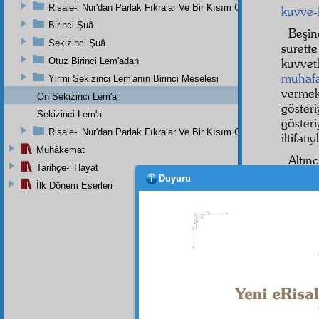
Risale-i Nur'dan Parlak Fıkralar Ve Bir Kısım Güzel Mektuplar
kuvve-
Birinci Şuâ
Beşi
Sekizinci Şuâ
suret
Otuz Birinci Lem'adan
kuvvet
muhaf
Yirmi Sekizinci Lem'anın Birinci Meselesi
verme
On Sekizinci Lem'a
gösteri
Sekizinci Lem'a
göster
Risale-i Nur'dan Parlak Fıkralar Ve Bir Kısım Güzel Mektuplar
iltifatı
Muhâkemat
Altın
Tarihçe-i Hayat
Duyuru
Yedin
İlk Dönem Eserleri
Elhası
teessüf
şiddet
Cibril
'
Sitte
y
devam
i Nur
ecza
la