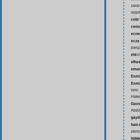
zarar
uygu
cebr
cema
ecne
ecza
parça
ehl-i
elhas
ema
Esm
Esmâ-
ismi;
Hake
Gavs
Abdül
gayb
hatt-
yazıs
hidd