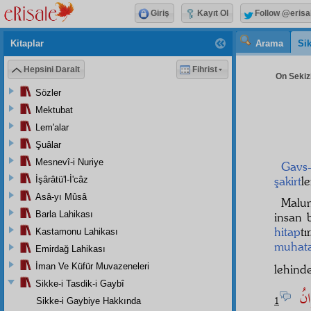
Giriş
Kayıt Ol
Follow @erisa
Kitaplar
Arama
Sik
Hepsini Daralt
Fihrist
On Sekizi
Sözler
Mektubat
Lem'alar
Şuâlar
Mesnevî-i Nuriye
Gavs
şakirt
l
İşârâtü'l-İ'câz
Asâ-yı Mûsâ
Malum
Barla Lahikası
insan 
hitap
t
Kastamonu Lahikası
muhat
Emirdağ Lahikası
İman Ve Küfür Muvazeneleri
lehind
Sikke-i Tasdik-i Gaybî
وَانُ
1
Sikke-i Gaybiye Hakkında