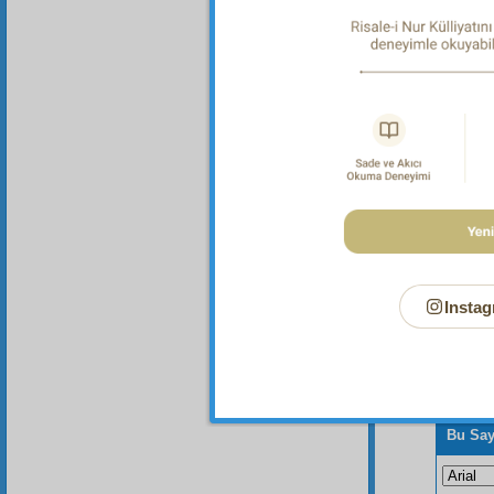
Dipnot-1
Ey kard
Instag
Bu Say