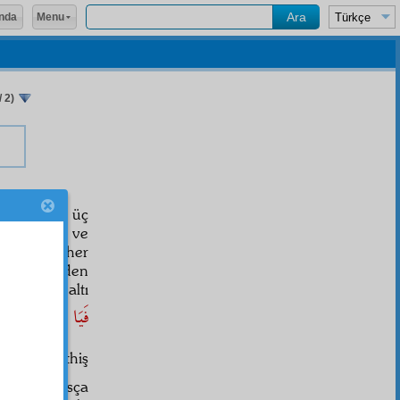
Menu
nda
 2)
şhure
yi bin üç
bir mirası ve
bidayet
te her
 tavsiye eden
at
a yakın altı
فَيَا حَامِلَ اْلاِ
ın en müthiş
ça ve şahısça