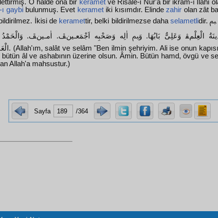
ettirmiş. O halde ona bir
keramet
ve Risale-i Nur'a bir ikram-ı İlâhi o
-ı gaybi
bulunmuş. Evet
keramet
iki kısımdır. Elinde
zahir
olan zât ba
ildirilmez. İkisi de
keramet
tir, belki bildirilmezse daha
selametli
dir. اَللّٰهُمَّ صَلِّ وَسَلِّمْ ﱬ
ينَةُ الْعِلْمﭭ وَعَلِىٌّ بَابُهَا. وَﱬ اٰلِه وَصَحْبِه اَجْمَعـينﭯ. اٰمـينﭯ. وَالْحَمْدُ لِل
un kapısıdır" diyen zâtın
 bütün âl ve ashabının üzerine olsun. Âmin. Bütün hamd, övgü ve se
an Allah'a mahsustur.)
Sayfa
/364