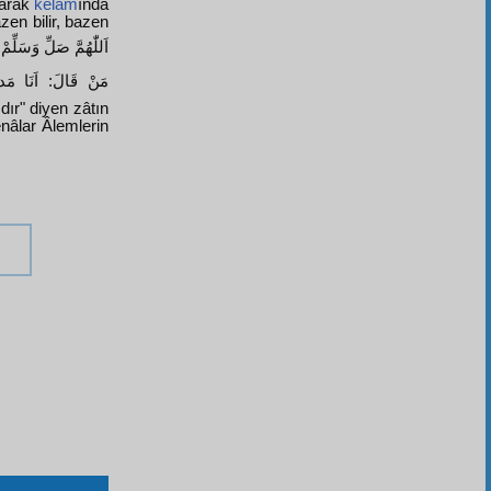
larak
kelâm
ında
zen bilir, bazen
مَنْ قَالَ: اَنَا مَد
nâlar Âlemlerin