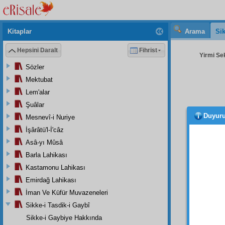
Kitaplar
Arama
Sik
Hepsini Daralt
Fihrist
Yirmi Sek
Sözler
Mektubat
Lem'alar
Şuâlar
Duyur
Mesnevî-i Nuriye
yetmi
yüz
mü
İşârâtü'l-İ'câz
bir
mad
Asâ-yı Mûsâ
günde 
Barla Lahikası
adam, 
Kastamonu Lahikası
yerind
Emirdağ Lahikası
İman Ve Küfür Muvazeneleri
makamı
Sikke-i Tasdik-i Gaybî
hâdise
Sikke-i Gaybiye Hakkında