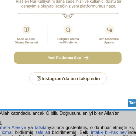
ara düşen bir
şakird
ini
teşci'
eden bu altı satır
bilâistisna
on ü
defa aynı
şakird
inin başına parmak basıyor. Ve on üç sene
 devam eden o
şakird
in
tarih-i hayat
ının on üç
vakıat-ı m
ette işaret ve umum işaretler birbirine kuvvet verip
ittifak
et
-i Nur
müellif
idir. Elbette bu
mezkur
dokuz hakikat gayet kat
verir ki
Hz. Ali (r.a.)
Ercüze
ve
Celcelûtiye
'sinde Risale-i Nu
veriyor ve
müellif
i ile konuşuyor, teselli ediyor.
اَلْعِلْمُ عِنْدَ اللهِ، وَاللهُ اَعْلَمُ بِالصَّوَابِ
3
HAŞİYE-1
Instagram'da bizi takip edin
 yüce olan ismin taşıyıcısı!
!
Ta
llah katındadır, ancak O bilir. Doğrusunu en iyi bilen Allah'tır.
1
amet
-i Aleviye
ya
tafsilat
ıyla ona gösterilmiş, o da ihbar etmiştir ki,
t
icmal
i bildirilmiş,
tafsilat
ı bildirilmemiş. Belki
intak-ı bil-hak
nev'
ind