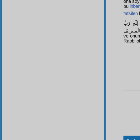
ona söyl
bu
ihbar
tafsilen
b
ّٰهِ رَبِّ
الْعَالَمـينﭯ. (Allah'ım, salât ve selâm "Ben ilmin şehriyim. Ali ise on
ve onun
Rabbi ol