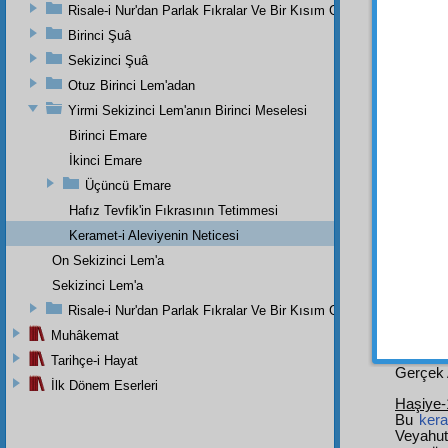
korkul
Risale-i Nur'dan Parlak Fıkralar Ve Bir Kısım Güzel Mektuplar
on üç 
Birinci Şuâ
Âzam
a
Sekizinci Şuâ
üç sur
Otuz Birinci Lem'adan
Risale
netice 
Yirmi Sekizinci Lem'anın Birinci Meselesi
haber 
Birinci Emare
İkinci Emare
Üçüncü Emare
Hafız Tevfik'in Fıkrasının Tetimmesi
Keramet-i Aleviyenin Neticesi
On Sekizinci Lem'a
Dipnot-1
Ey kadri
Sekizinci Lem'a
Dipnot-2
Risale-i Nur'dan Parlak Fıkralar Ve Bir Kısım Güzel Mektuplar
Korkma
Muhâkemat
Dipnot-3
Tarihçe-i Hayat
Gerçek A
İlk Dönem Eserleri
Haşiye-
Bu
ker
Veyahu