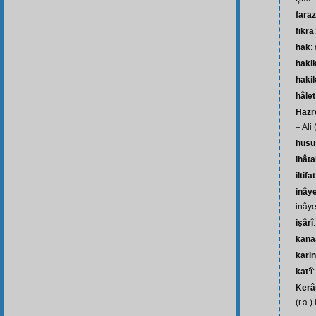
fara
fıkra
hak
:
haki
hakik
hâlet
Hazre
– Ali (
husu
ihâta
iltifat
inâye
inâye
işârî
kana
kari
kat’î
Kerâ
(r.a.