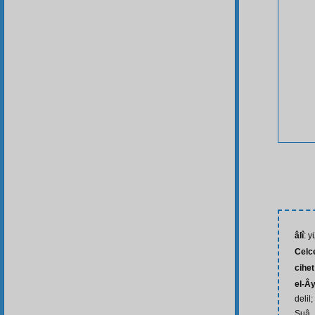
âlî
: 
Celc
cihet
el-Â
delil
Şuâ