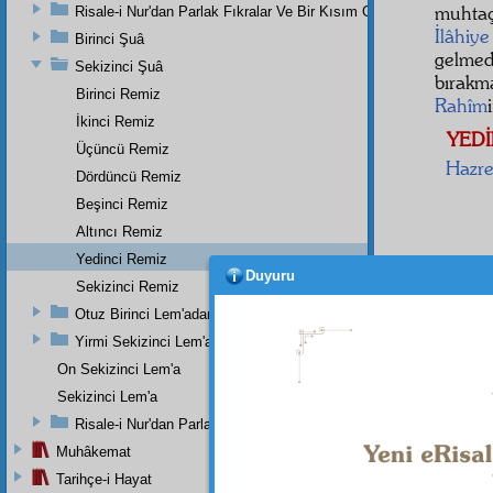
muhtaç
Risale-i Nur'dan Parlak Fıkralar Ve Bir Kısım Güzel Mektuplar
İlâhiye
Birinci Şuâ
gelmed
Sekizinci Şuâ
bırakm
Birinci Remiz
Rahîm
İkinci Remiz
YED
Üçüncü Remiz
Hazre
Dördüncü Remiz
Beşinci Remiz
Altıncı Remiz
Yedinci Remiz
Duyuru
Sekizinci Remiz
Otuz Birinci Lem'adan
1
Yirmi Sekizinci Lem'anın Birinci Meselesi
diye 
On Sekizinci Lem'a
Sekizinci Lem'a
Risale-i Nur'dan Parlak Fıkralar Ve Bir Kısım Güzel Mektuplar
Muhâkemat
Dipnot-1
Yâ Rab!
Tarihçe-i Hayat
isimleri