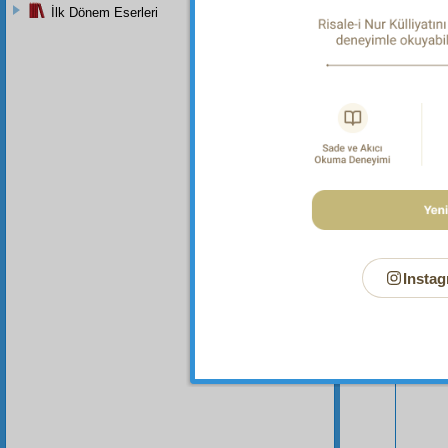
İlk Dönem Eserleri
Asâ-yı M
Instag
Bu Say