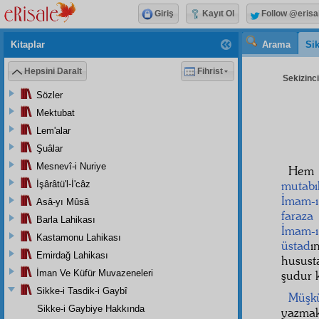
Giriş
Kayıt Ol
Follow @erisa
Kitaplar
Arama
Sik
Hepsini Daralt
Fihrist
Sekizinci
Sözler
Mektubat
Lem'alar
Şuâlar
Mesnevî-i Nuriye
Hem
mutabı
İşârâtü'l-İ'câz
İmam-ı
Asâ-yı Mûsâ
faraza
Barla Lahikası
İmam-ı
Kastamonu Lahikası
üstad
ı
Emirdağ Lahikası
husus
İman Ve Küfür Muvazeneleri
şudur k
Sikke-i Tasdik-i Gaybî
Müşkü
Sikke-i Gaybiye Hakkında
yazma