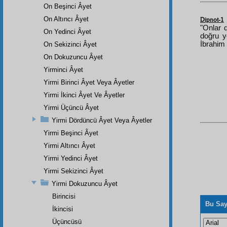
On Beşinci Âyet
On Altıncı Âyet
Dipnot-1
"Onlar d
On Yedinci Âyet
doğru yo
İbrahim 
On Sekizinci Âyet
On Dokuzuncu Âyet
Yirminci Âyet
Yirmi Birinci Âyet Veya Âyetler
Yirmi İkinci Âyet Ve Âyetler
Yirmi Üçüncü Âyet
Yirmi Dördüncü Âyet Veya Âyetler
Yirmi Beşinci Âyet
Yirmi Altıncı Âyet
Yirmi Yedinci Âyet
Yirmi Sekizinci Âyet
Yirmi Dokuzuncu Âyet
Birincisi
Bu Say
İkincisi
Üçüncüsü