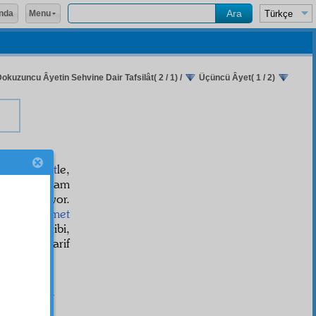
Menu
nda
Dokuzuncu Âyetin Sehvine Dair Tafsilât( 2 / 1)
/
Üçüncü Âyet( 1 / 2)
duğu
cihet
le,
ktasında tam
ağına alıyor.
zulmet
zulmet
 bastığı gibi,
gidenleri tarif
اَلَّذِينَ يَسْت