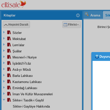
Kitaplar
Arama
Sik
Hepsini Daralt
Fihrist
Birinci Ş
Sözler
Mektubat
Lem'alar
Şuâlar
Duyur
Mesnevî-i Nuriye
Evet,
Hazret
İşârâtü'l-İ'câz
tevafu
Asâ-yı Mûsâ
Baştaki
Barla Lahikası
içinde
Kastamonu Lahikası
en kar
Emirdağ Lahikası
eder.
İman Ve Küfür Muvazeneleri
ÜÇÜN
Sikke-i Tasdik-i Gaybî
َهَا
Sikke-i Gaybiye Hakkında