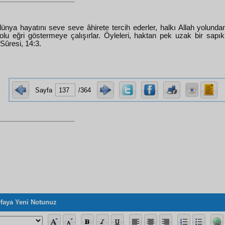
ünya hayatını seve seve âhirete tercih ederler, halkı Allah yolunda
lu eğri göstermeye çalışırlar. Öyleleri, haktan pek uzak bir sapıklı
Sûresi, 14:3.
Sayfa
/364
faya Yeni Notunuz