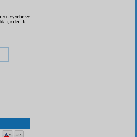
n alıkoyarlar ve
k içindedirler."