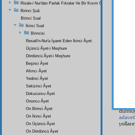
Risale-i Nur'dan Parlak Fıkralar Ve Bir Kısım Güzel Mektuplar
Birinci Şuâ
Birinci Sual
Bu da
İkinci Sual
cihet
in
Birincisi
bakar 
berabe
Resaili'n-Nur'a İşaret Eden İkinci Âyet:
iltihak
Üçüncü Âyet-i Meşhure
elması
Dördüncü Âyet-i Meşhure
sefahet
Beşinci Âyet
Bu c
Altıncı Âyet
göste
Yedinci Âyet
Elması 
Sekizinci Âyet
Dokuzuncu Âyet
Ve ik
Onuncu Âyet
dalâlet
On Birinci Âyet
durmuy
On İkinci Âyet
adavet
yolları
On Üçüncü Âyet
On Dördüncü Âyet