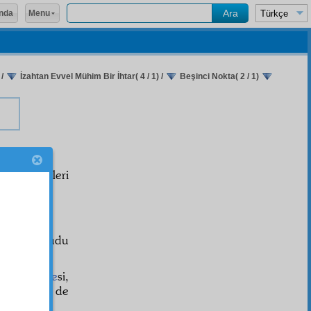
Menu
nda
/
İzahtan Evvel Mühim Bir İhtar( 4 / 1)
/
Beşinci Nokta( 2 / 1)
iye
yi işittikleri
ttaat
ı okudu
Celcelûtiye
si,
iş ve öyle de