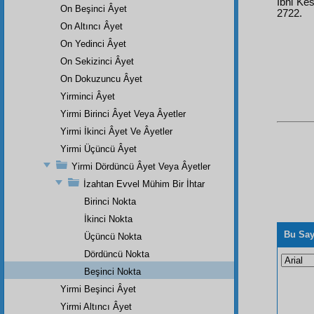
İbni Kes
On Beşinci Âyet
2722.
On Altıncı Âyet
On Yedinci Âyet
On Sekizinci Âyet
On Dokuzuncu Âyet
Yirminci Âyet
Yirmi Birinci Âyet Veya Âyetler
Yirmi İkinci Âyet Ve Âyetler
Yirmi Üçüncü Âyet
Yirmi Dördüncü Âyet Veya Âyetler
İzahtan Evvel Mühim Bir İhtar
Birinci Nokta
İkinci Nokta
Bu Say
Üçüncü Nokta
Dördüncü Nokta
Beşinci Nokta
Yirmi Beşinci Âyet
Yirmi Altıncı Âyet