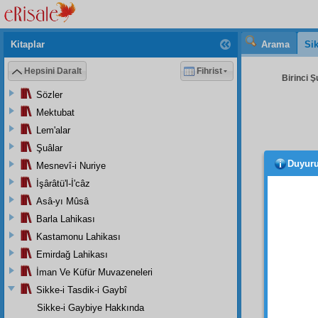
Kitaplar
Arama
Sik
Hepsini Daralt
Fihrist
Birinci Ş
Sözler
Mektubat
Lem'alar
Şuâlar
Duyur
Mesnevî-i Nuriye
sûrel
İşârâtü'l-İ'câz
vakit,
h
Asâ-yı Mûsâ
Barla Lahikası
"Ya 
Kastamonu Lahikası
Onla
Emirdağ Lahikası
ve
fer
İman Ve Küfür Muvazeneleri
İkinc
Sikke-i Tasdik-i Gaybî
başta
Sikke-i Gaybiye Hakkında
matbaa