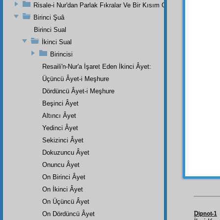
Risale-i Nur'dan Parlak Fıkralar Ve Bir Kısım Güzel Mektuplar
Üçün
Birinci Şuâ
esrar-ı
Birinci Sual
ebcedî
İkinci Sual
Dördü
Birincisi
eski z
ve
takl
Resaili'n-Nur'a İşaret Eden İkinci Âyet:
taklidi
n
Üçüncü Âyet-i Meşhure
Dördüncü Âyet-i Meşhure
Beşin
düstur
Beşinci Âyet
cinsin
Altıncı Âyet
düstur
Yedinci Âyet
ittifak
v
Sekizinci Âyet
ayağın
Dokuzuncu Âyet
birbir
çiçek,
Onuncu Âyet
bahar
On Birinci Âyet
On İkinci Âyet
On Üçüncü Âyet
Dipnot-1
On Dördüncü Âyet