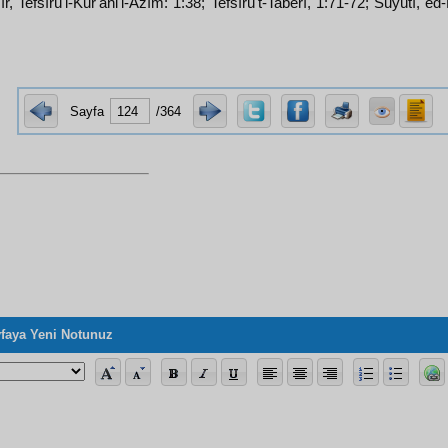
îr, Tefsîrü'l-Kur'ani'l-Azîm: 1:38; Tefsîrü't-Taberî, 1:71-72; Suyûtî, e
Sayfa
/364
faya Yeni Notunuz