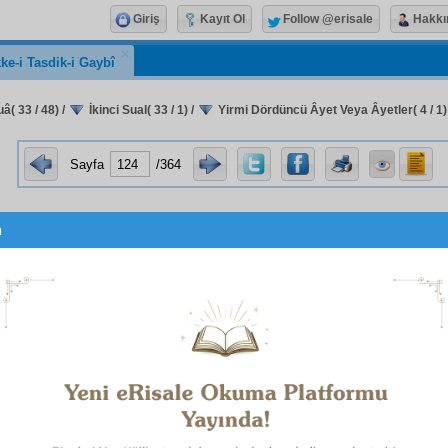
Giriş
Kayıt Ol
Follow @erisale
Hakkı
ke-i Tasdik-i Gaybî
uâ( 33 / 48)
/
İkinci Sual( 33 / 1)
/
Yirmi Dördüncü Âyet Veya Âyetler( 4 / 1)
Sayfa
/364
u
كۤهٰيٰعۤصۤ
الۤمۤ
erin başlarındaki
gibi
mukattaat-ı huruf
esab-ı cifrî
ile dediler:
Muhammed, senin
ümmet
inin müddeti azdır."
ra
mukàbil
dedi: "Az değil."
Sâir
sûrelerin başlarındaki
muka
man
etti: "Daha var." Onlar sustular...
1
isi:
Hazret-i Ali
Radıyallahu Anh
ın en meşhur
Kaside-i 
n
nihayet
e kadar bir
nevi
hesab-ı ebcedî
ve cifir ile
telif
edilm
larda basılmış.