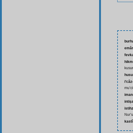
burh
emâ
fevk
hikm
kusur
husu
i’câz
mu’ci
iman-
intiş
istih
Nur’u
kastî