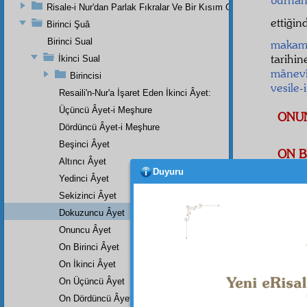
Risale-i Nur'dan Parlak Fıkralar Ve Bir Kısım Güzel Mektuplar
ettiği
Birinci Şuâ
Birinci Sual
makam-
tarihi
İkinci Sual
mânev
Birincisi
vesile-
Resaili'n-Nur'a İşaret Eden İkinci Âyet:
Üçüncü Âyet-i Meşhure
ONU
Dördüncü Âyet-i Meşhure
Beşinci Âyet
ON B
Altıncı Âyet
Duyuru
Yedinci Âyet
ON İ
Sekizinci Âyet
icmalî
l
Dokuzuncu Âyet
temizle
Onuncu Âyet
Bu ü
On Birinci Âyet
olduğu
On İkinci Âyet
On Üçüncü Âyet
On Dördüncü Âyet