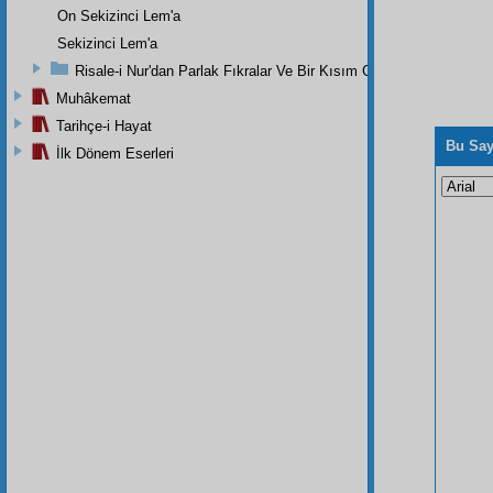
On Sekizinci Lem'a
Sekizinci Lem'a
Risale-i Nur'dan Parlak Fıkralar Ve Bir Kısım Güzel Mektuplar
Muhâkemat
Tarihçe-i Hayat
Bu Say
İlk Dönem Eserleri