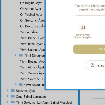
On Beşinci Âyet
Dipnot-1
Bakara 
On Altıncı Âyet
Dipnot-2
On Yedinci Âyet
"Hiç kop
On Sekizinci Âyet
Dipnot-3
On Dokuzuncu Âyet
"Allah h
Yirminci Âyet
2:269.
Yirmi Birinci Âyet Veya Âyetler
Dipnot-4
"Onlara 
Yirmi İkinci Âyet Ve Âyetler
inkâr ve
Yirmi Üçüncü Âyet
Dipnot-5
Yirmi Dördüncü Âyet Veya Âyetler
"Sizi in
Yirmi Beşinci Âyet
Bakara 
Instag
Yirmi Altıncı Âyet
Yirmi Yedinci Âyet
Yirmi Sekizinci Âyet
Yirmi Dokuzuncu Âyet
Sekizinci Şuâ
Otuz Birinci Lem'adan
Yirmi Sekizinci Lem'anın Birinci Meselesi