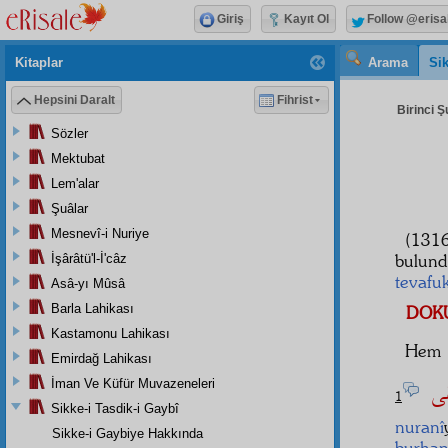
Giriş
Kayıt Ol
Follow @erisa
Kitaplar
Arama
Sik
Hepsini Daralt
Fihrist
Birinci Ş
Sözler
Mektubat
Lem'alar
Şuâlar
Mesnevî-i Nuriye
(131
bulund
İşârâtü'l-İ'câz
tevafu
Asâ-yı Mûsâ
Barla Lahikası
DOK
Kastamonu Lahikası
Hem 
Emirdağ Lahikası
ْقٰى
İman Ve Küfür Muvazeneleri
1
Sikke-i Tasdik-i Gaybî
nuranî
Sikke-i Gaybiye Hakkında
burha