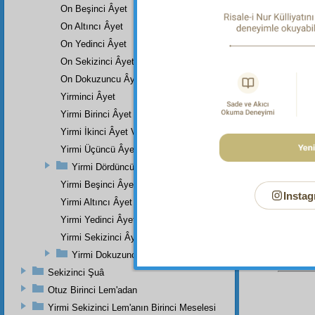
On Beşinci Âyet
On Altıncı Âyet
On Yedinci Âyet
Dipnot-1
On Sekizinci Âyet
"…îmân 
kimse...
On Dokuzuncu Âyet
Dipnot-2
Yirminci Âyet
"Ölü ike
Yirmi Birinci Âyet Veya Âyetler
Dipnot-3
Yirmi İkinci Âyet Ve Âyetler
"Ölü ike
Yirmi Üçüncü Âyet
kimse, i
mu?" En
Yirmi Dördüncü Âyet Veya Âyetler
Yirmi Beşinci Âyet
Instag
Yirmi Altıncı Âyet
Yirmi Yedinci Âyet
Yirmi Sekizinci Âyet
Yirmi Dokuzuncu Âyet
Sekizinci Şuâ
Otuz Birinci Lem'adan
Yirmi Sekizinci Lem'anın Birinci Meselesi