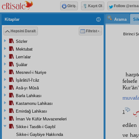
Giriş
Kayıt Ol
Follow @erisa
Kitaplar
Arama
Sik
Hepsini Daralt
Fihrist
Birinci Ş
Sözler
Mektubat
Lem'alar
Şuâlar
Mesnevî-i Nuriye
harpt
felsef
İşârâtü'l-İ'câz
Kur'ân
Asâ-yı Mûsâ
Barla Lahikası
muvafak
Kastamonu Lahikası
َاسِ
Emirdağ Lahikası
1
İman Ve Küfür Muvazeneleri
edilen
Sikke-i Tasdik-i Gaybî
ve hay
Sikke-i Gaybiye Hakkında