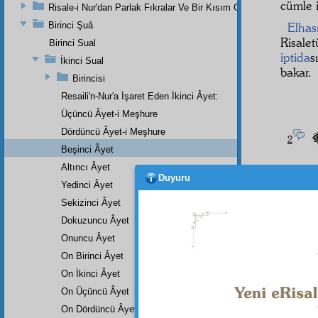
cümle 
Risale-i Nur'dan Parlak Fıkralar Ve Bir Kısım Güzel Mektuplar
Birinci Şuâ
Elhası
Risale
Birinci Sual
iptida
s
İkinci Sual
bakar.
Birincisi
Resaili'n-Nur'a İşaret Eden İkinci Âyet:
Üçüncü Âyet-i Meşhure
Dördüncü Âyet-i Meşhure
2
Beşinci Âyet
ِى
Altıncı Âyet
Duyuru
Yedinci Âyet
Sekizinci Âyet
Dokuzuncu Âyet
âyeti
Onuncu Âyet
On Birinci Âyet
Ramaz
On İkinci Âyet
münasi
On Üçüncü Âyet
On Dördüncü Âyet
göster