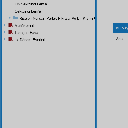
On Sekizinci Lem'a
Sekizinci Lem'a
Risale-i Nur'dan Parlak Fıkralar Ve Bir Kısım Güzel Mektuplar
Muhâkemat
Bu Say
Tarihçe-i Hayat
İlk Dönem Eserleri