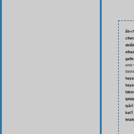
âb-ı 
cihet
delâl
elhas
gafle
emir 
davr
haya
haya
hikm
iptid
işârî
kat’î
:
letaf