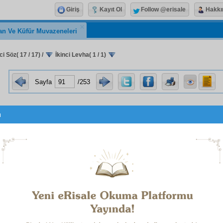
Giriş
Kayıt Ol
Follow @erisale
Hakkı
an Ve Küfür Muvazeneleri
i Söz( 17 / 17)
/
İkinci Levha( 1 / 1)
Sayfa
/253
u
İkinci Levha
Ehl-i hidayet ve huzur
un
hakikat-i dünya
larına işaret ed
levhadır.
â
gaflet
zevâl
buldu, .... Ve
nur-u Hak
ayan
gördüm.
t
burhan-ı Zât
oldu, .... Hayat,
mir'ât-ı Hak
tır, gör.
iftah-ı kenz
oldu, ....
Fenâ
,
bâb-ı bekà
dır, gör.
l
in
lem'a
sı söndü, .... Fakat
şems-i cemâl
var, gör.
ayn-ı visal
oldu, ....
Elem
ayn-ı lezzet
tir, gör.