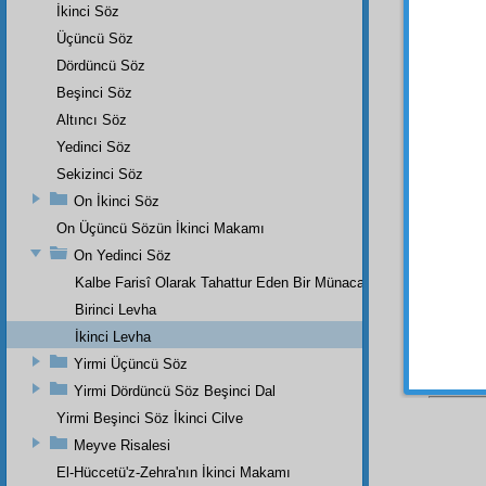
Ömü
İkinci Söz
Zalâ
Üçüncü Söz
Bütü
Dördüncü Söz
Bütü
Beşinci Söz
Fakrı
Altıncı Söz
Eğer 
Eğer
Yedinci Söz
Eğer
Sekizinci Söz
Bilâ-
On İkinci Söz
Eğer
On Üçüncü Sözün İkinci Makamı
Hesaps
On Yedinci Söz
Kalbe Farisî Olarak Tahattur Eden Bir Münacat
Birinci Levha
İkinci Levha
Yirmi Üçüncü Söz
Yirmi Dördüncü Söz Beşinci Dal
Yirmi Beşinci Söz İkinci Cilve
Meyve Risalesi
El-Hüccetü'z-Zehra'nın İkinci Makamı