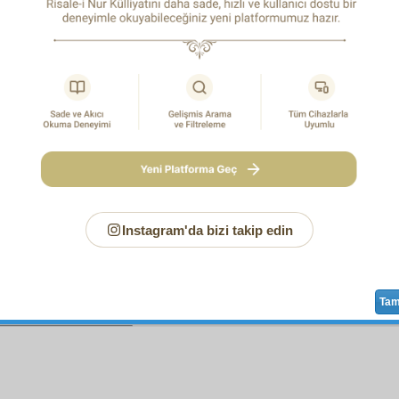
r
nefs-i amel
oldu, ....
Ebed
ayn-ı ömür
dür, gör.
m
zarf-ı ziya
oldu, .... Bu
mevt
te
hak
hayat var, gör.
n
eşya
enîs
oldu, .... Bütün
asvat
zikirdir, gör.
n
zerrat-ı mevcudat
.... Birer
zâkir
,
müsebbih
gör.
kenz-i gınâ
buldum, ....
Acz
de tam kuvvet var, gör.
Allah'ı buldunsa .... Bütün
eşya
senindir, gör.
Mâlik-i Mülk
e
memlûk
isen .... Onun
mülk
ü senindir, gör.
hodbin
ve kendi
nefs
ine mâliksen ....
Bilâ-addin
belâdır, gör,
haddin
azaptır, tad, ....
Bilâ
gayet ağırdır, gör.
hakikî
abd-i hüdâbin
isen, .... Hudutsuz bir
safâ
dır, gör,
ız bir sevap var, tad, ....
Nihayetsiz
saadet
gör.
Instagram'da bizi takip edin
Sayfa
/253
Ta