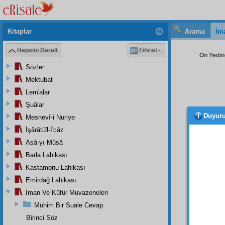
Kitaplar
Arama
İm
Hepsini Daralt
Fihrist
On Yedinc
Sözler
Mektubat
Lem'alar
Şuâlar
Duyur
Mesnevî-i Nuriye
İşârâtü'l-İ'câz
Asâ-yı Mûsâ
Barla Lahikası
Kastamonu Lahikası
Dem
Emirdağ Lahikası
Vücu
İman Ve Küfür Muvazeneleri
Akıl
m
Mühim Bir Suale Cevap
Kemâ
Zevâl
Birinci Söz