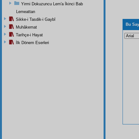
Yirmi Dokuzuncu Lem'a İkinci Bab
Lemeattan
Sikke-i Tasdik-i Gaybî
Bu Say
Muhâkemat
Tarihçe-i Hayat
İlk Dönem Eserleri