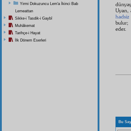
dünya
Yirmi Dokuzuncu Lem'a İkinci Bab
Uyan, a
Lemeattan
hadsiz
Sikke-i Tasdik-i Gaybî
bulur;
Muhâkemat
eder.
Tarihçe-i Hayat
İlk Dönem Eserleri
Bu Say