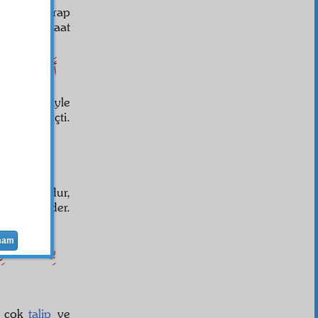
ir
katre
serap
 ona müracaat
أَيْوَاهْ! اِي
zan sebebiyle
ya gibi geçti.
اِ
 mahkûmdur,
e
sukut
eder.
mam
بِيَا اَىْ نَفْ
 çok
talip
ve