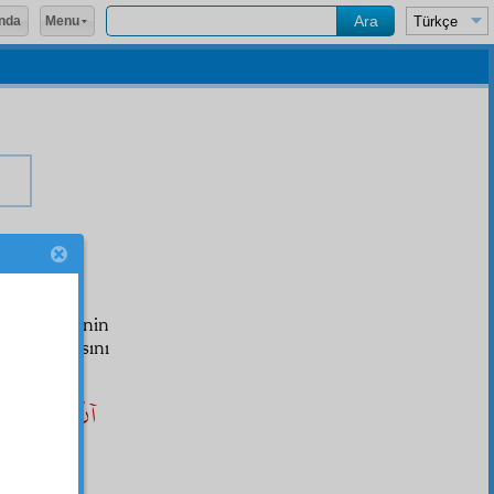
Menu
nda
تَا عِنَا
em, ta Senin
kendi kapısını
آنْ كَسْ كِه ب