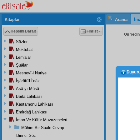
Kitaplar
Arama
İm
Hepsini Daralt
Fihrist
On Yedinc
Sözler
Mektubat
Lem'alar
Şuâlar
Duyur
Mesnevî-i Nuriye
İşârâtü'l-İ'câz
Asâ-yı Mûsâ
Ta, 
Barla Lahikası
rahmet
bana a
Kastamonu Lahikası
Emirdağ Lahikası
جُزْءِ
İman Ve Küfür Muvazeneleri
Mühim Bir Suale Cevap
Birinci Söz