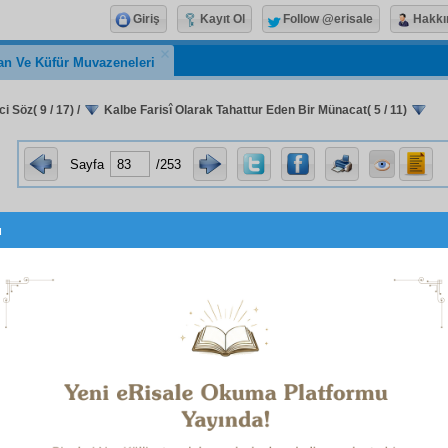
Giriş
Kayıt Ol
Follow @erisale
Hakkı
an Ve Küfür Muvazeneleri
i Söz( 9 / 17)
/
Kalbe Farisî Olarak Tahattur Eden Bir Münacat( 5 / 11)
Sayfa
/253
u
يَتِ تُو دَسْتَكِيرِ مَنْ شَوَدْ، رَحْمَتِ بِى نِهَايَتِ تُوپَنَاهِ مَنْ اَسْت
Senin
inâyet
in,
acz
ve zaafıma merhameten elimi tutsun. H
in, fakr ve ihtiyacıma şefkat edip bana
istinadgâh
olabilsin, 
çsın.
َحْرِ بِى نِهَايَتِ رَحْمَتْ يَافْتَ اسْتْ، تَكْيَه
نَه كُنَدْ بَرْاِينْ 
اِخْتِيَارِى كِه يَكْ قَطْرَه سَرَابَسْت