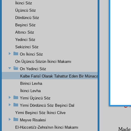
İkinci Söz
Evet
hükmü
Üçüncü Söz
etmez.
Dördüncü Söz
Beşinci Söz
َسْت
Altıncı Söz
Yedinci Söz
Eyva
Sekizinci Söz
bütün
Şu teme
On İkinci Söz
On Üçüncü Sözün İkinci Makamı
On Yedinci Söz
Kalbe Farisî Olarak Tahattur Eden Bir Münacat
Kend
Birinci Levha
sür'atl
Emel
l
İkinci Levha
Yirmi Üçüncü Söz
ينْ
Yirmi Dördüncü Söz Beşinci Dal
Yirmi Beşinci Söz İkinci Cilve
Meyve Risalesi
El-Hüccetü'z-Zehra'nın İkinci Makamı
Mad