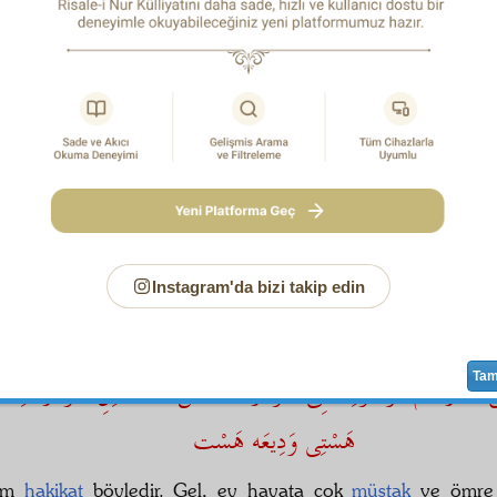
, her kim ki
rahmet
in
nihayetsiz
denizini bulsa, elbette b
nde olan
cüz-i ihtiyarı
na
itimat
etmez,
rahmet
i bırakıp
نْ زَنْدِكَانِى هَمْ چُو خَابَسْت
وِينْ عُمْرِ بِى بُنْيَادْ هَمْ چوُ بَاد
h, aldandık! Şu
hayat-ı dünyeviye
yi sabit zannettik. O 
 bütün
zayi
ettik. Evet, şu
güzerân-ı hayat
bir uykudur; bir rü
lsiz ömür dahi bir rüzgâr gibi uçar, gider.
نْسَانْ بَزَوَالْ دُنْيَا بَفَنَا اَسْت، آمَالْ بِى بَقَا آلاَمْ بَبَقَااَسْت
Instagram'da bizi takip edin
ine güvenen ve
ebedî
zanneden
mağrur
insan
zevâl
e
e gidiyor.
Hane-i insan
olan dünya ise,
zulümat-ı adem
er
bekàsız
,
elem
ler ruhta
bâki
kalır.
Ta
سِ نَا فَرْجَامْ! وُجُودِ فَانِى خُودْرَا فَدَا كُنْ
خَالِقِ خُودْرَا كِه اِ
هَسْتِى وَدِيعَه هَسْت
em
hakikat
böyledir. Gel, ey hayata çok
müştak
ve ömre