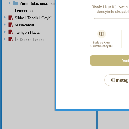
رْ
Yirmi Dokuzuncu Lem'a İkinci Bab
Lemeattan
Sikke-i Tasdik-i Gaybî
Muhâkemat
İşte,
Tarihçe-i Hayat
cihet
te
İlk Dönem Eserleri
sahife-i
surette
Instag