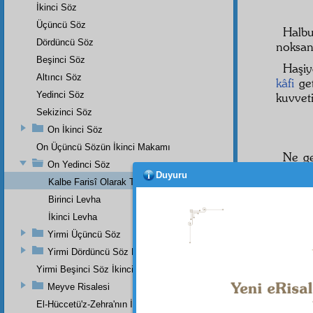
İkinci Söz
Üçüncü Söz
Halb
Dördüncü Söz
noksan
Beşinci Söz
Haşi
Altıncı Söz
kâfi
get
Yedinci Söz
kuvveti
Sekizinci Söz
On İkinci Söz
On Üçüncü Sözün İkinci Makamı
Ne g
On Yedinci Söz
ve
müs
Duyuru
Kalbe Farisî Olarak Tahattur Eden Bir Münacat
Haşiy
Birinci Levha
ettiği 
İkinci Levha
daire-i
Yirmi Üçüncü Söz
Yirmi Dördüncü Söz Beşinci Dal
Yirmi Beşinci Söz İkinci Cilve
O
cüz
Meyve Risalesi
seyyal
d
El-Hüccetü'z-Zehra'nın İkinci Makamı