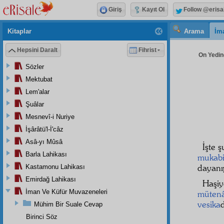
Giriş
Kayıt Ol
Follow @erisa
Kitaplar
Arama
İm
Hepsini Daralt
Fihrist
On Yedinc
Sözler
Mektubat
Lem'alar
Şuâlar
Mesnevî-i Nuriye
İşârâtü'l-İ'câz
Asâ-yı Mûsâ
İşte ş
Barla Lahikası
mukabi
dayan
Kastamonu Lahikası
Emirdağ Lahikası
Haşi
İman Ve Küfür Muvazeneleri
müten
vesika
d
Mühim Bir Suale Cevap
Birinci Söz