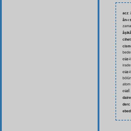
acz
:
ân-ı 
zaman
âşik
cihet
cism
bede
cüz-i
irade
cüz-i
bölü
atom
cüzî
:
daire
derc
ebed