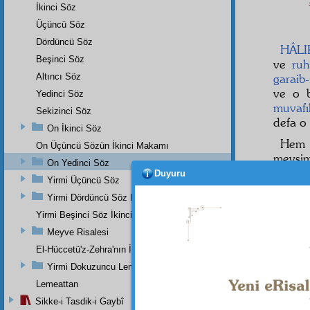
İkinci Söz
Üçüncü Söz
Dördüncü Söz
HÂLI
Beşinci Söz
ve
ruh
Altıncı Söz
garaib
ve o b
Yedinci Söz
muvafı
Sekizinci Söz
defa o
On İkinci Söz
Hem 
On Üçüncü Sözün İkinci Makamı
mevsim
On Yedinci Söz
herbir
Duyuru
Yirmi Üçüncü Söz
mahlûk
Yirmi Dördüncü Söz Beşinci Dal
yapmış
sağire
Yirmi Beşinci Söz İkinci Cilve
âliye
d
Meyve Risalesi
bir
El-Hüccetü'z-Zehra'nın İkinci Makamı
Yirmi Dokuzuncu Lem'a İkinci Bab
Lemeattan
Dipnot-1
Sikke-i Tasdik-i Gaybî