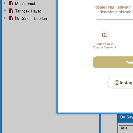
"Yeryüz
Muhâkemat
güzel i
toprak h
Tarihçe-i Hayat
İlk Dönem Eserleri
Dipnot-2
"Dünya 
Instag
Bu Say