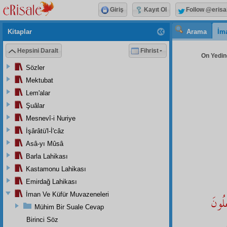
Giriş
Kayıt Ol
Follow @erisa
Kitaplar
Arama
İm
Hepsini Daralt
Fihrist
On Yedinc
Sözler
Mektubat
Lem'alar
Şuâlar
Mesnevî-i Nuriye
İşârâtü'l-İ'câz
Asâ-yı Mûsâ
Barla Lahikası
Kastamonu Lahikası
Emirdağ Lahikası
İman Ve Küfür Muvazeneleri
ِلُونَ
Mühim Bir Suale Cevap
Birinci Söz