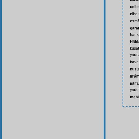
celb
cihet
esm
garai
harik
Hâlı
kuşat
yarat
hava
husu
in’â
istif
yara
mahl