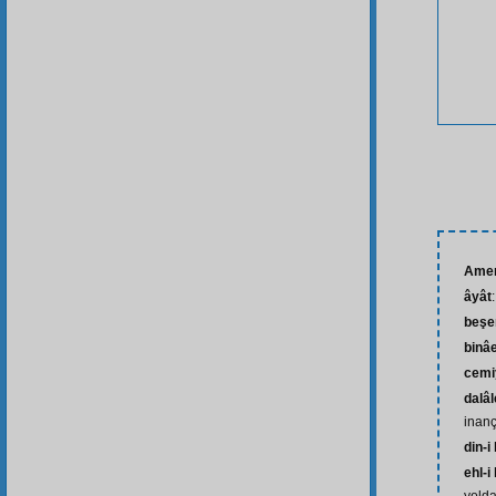
Amer
âyât
beşe
binâ
cemi
dalâl
inanç
din-i
ehl-i