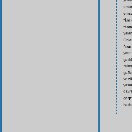
yolda
ema
emsa
fâni
:
fanta
yalan
Finla
fıtra
yaratı
gadd
zulm
gafle
ve Al
yasak
davr
garp
hads