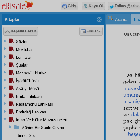
Giriş
Kayıt Ol
Follow @erisa
Kitaplar
Arama
İm
Hepsini Daralt
Fihrist
On Üçünc
Sözler
Mektubat
Lem'alar
Şuâlar
Mesnevî-i Nuriye
ve hâ
gelen 
İşârâtü'l-İ'câz
muvak
Asâ-yı Mûsâ
umum
Barla Lahikası
insani
Kastamonu Lahikası
sert ve
Emirdağ Lahikası
ve
dal
İman Ve Küfür Muvazeneleri
pek çi
şüphe 
Mühim Bir Suale Cevap
i beşe
Birinci Söz