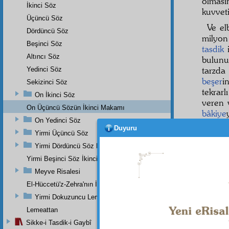
olması
İkinci Söz
kuvvet
Üçüncü Söz
Ve el
Dördüncü Söz
milyo
Beşinci Söz
tasdik
i
Altıncı Söz
bulun
tarzda
Yedinci Söz
beşer
i
Sekizinci Söz
tekrarl
On İkinci Söz
veren 
On Üçüncü Sözün İkinci Makamı
bâkiye
On Yedinci Söz
bütün 
Duyuru
Yirmi Üçüncü Söz
kopma
çalışa
Yirmi Dördüncü Söz Beşinci Dal
gibi
rû
Yirmi Beşinci Söz İkinci Cilve
arayac
Meyve Risalesi
Çünkü
El-Hüccetü'z-Zehra'nın İkinci Makamı
şey b
Yirmi Dokuzuncu Lem'a İkinci Bab
Lemeattan
Sikke-i Tasdik-i Gaybî