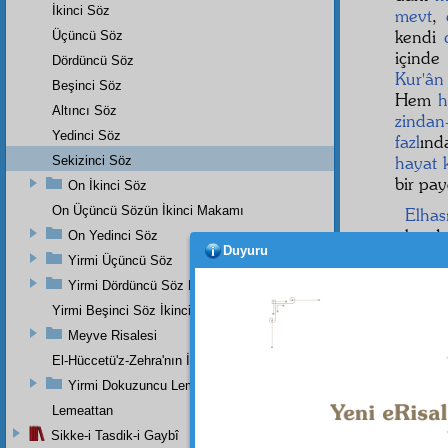
İkinci Söz
mevt
,
kendi
Üçüncü Söz
içind
Dördüncü Söz
Kur'ân
Beşinci Söz
Hem
h
Altıncı Söz
zindan
Yedinci Söz
fazl
ınd
hayat k
Sekizinci Söz
bir pay
On İkinci Söz
On Üçüncü Sözün İkinci Makamı
Elhası
olsa d
On Yedinci Söz
Duyuru
ise,
sa
Yirmi Üçüncü Söz
dünyas
Yirmi Dördüncü Söz Beşinci Dal
eder, s
Yirmi Beşinci Söz İkinci Cilve
Meyve Risalesi
El-Hüccetü'z-Zehra'nın İkinci Makamı
Dipnot-1
Yirmi Dokuzuncu Lem'a İkinci Bab
"Allah 
bütün v
Lemeattan
kadar d
Sikke-i Tasdik-i Gaybî
Bakara 