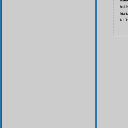
firak
hakik
hayat
âhire