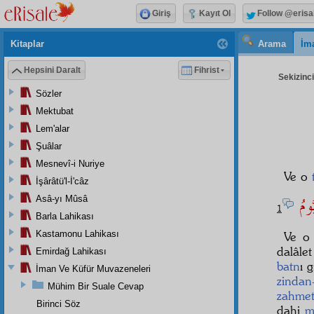
Giriş
Kayıt Ol
Follow @erisa
Kitaplar
Arama
İm
Hepsini Daralt
Fihrist
Sekizinci
Sözler
Mektubat
Lem'alar
Şuâlar
Mesnevî-i Nuriye
Ve o
İşârâtü'l-İ'câz
يُّومُ
Asâ-yı Mûsâ
1
Barla Lahikası
Kastamonu Lahikası
Ve o 
dalâle
Emirdağ Lahikası
batn
ı 
İman Ve Küfür Muvazeneleri
zindan
Mühim Bir Suale Cevap
zahmet
Birinci Söz
dahi
m