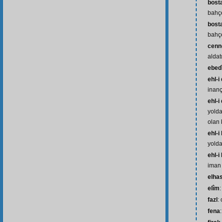
bost
bahç
bosta
bahçe
cenne
aldat
ebed
ehl-i
inanç
ehl-i
yolda
olan 
ehl-i
yolda
ehl-i
iman 
elhas
elîm
:
fazl
:
fena