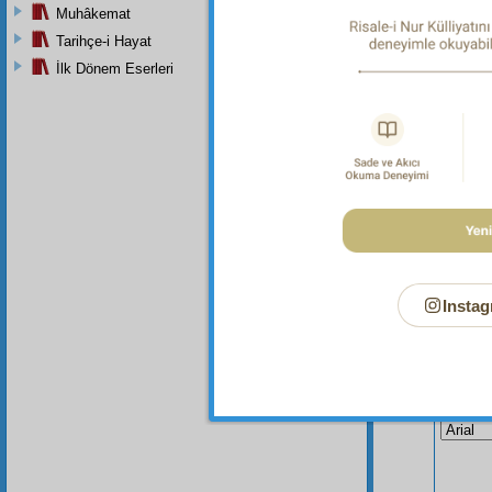
Muhâkemat
Dipnot-2
Tarihçe-i Hayat
bk. Tir
İlk Dönem Eserleri
Instag
Bu Say