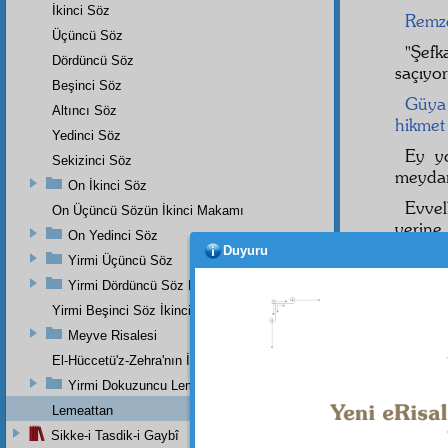
İkinci Söz
Remz
Üçüncü Söz
"Şef
Dördüncü Söz
saçıyor
Beşinci Söz
Güya
Altıncı Söz
hikmet
Yedinci Söz
Ey y
Sekizinci Söz
meyda
On İkinci Söz
Evve
On Üçüncü Sözün İkinci Makamı
yerine
On Yedinci Söz
olmuşu
Duyuru
Yirmi Üçüncü Söz
Hem k
Yirmi Dördüncü Söz Beşinci Dal
da olm
Yirmi Beşinci Söz İkinci Cilve
Hüdâ
Meyve Risalesi
meşgal
El-Hüccetü'z-Zehra'nın İkinci Makamı
Yirmi Dokuzuncu Lem'a İkinci Bab
Lemeattan
Sikke-i Tasdik-i Gaybî