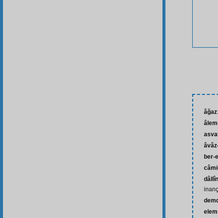
âğaz
âlem-
asva
âvâz-
ber-
câmi
dâllî
inanç
dem
elem