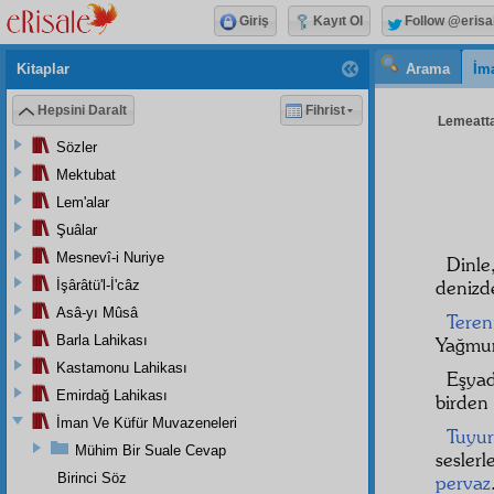
Giriş
Kayıt Ol
Follow @erisa
Kitaplar
Arama
İm
Hepsini Daralt
Fihrist
Lemeatta
Sözler
Mektubat
Lem'alar
Şuâlar
Mesnevî-i Nuriye
Dinl
denizd
İşârâtü'l-İ'câz
Asâ-yı Mûsâ
Tere
Barla Lahikası
Yağmu
Kastamonu Lahikası
Eşya
Emirdağ Lahikası
birden 
İman Ve Küfür Muvazeneleri
Tuyur
Mühim Bir Suale Cevap
sesler
Birinci Söz
pervaz