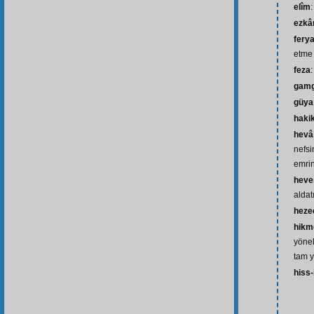
elîm
:
ezkâ
ferya
etme
feza
gam
güya
haki
hevâ
nefsi
emri
heves
aldat
heze
hikm
yönel
tam y
hiss-