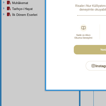
meâd
i
Muhâkemat
Tarihçe-i Hayat
İlk Dönem Eserleri
Instag
Bu Say