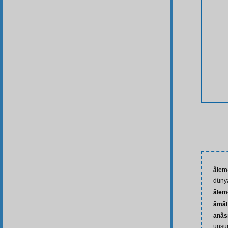
âlem
düny
âlem
âmâl
anâsı
unsur