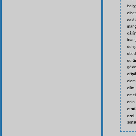
beli
cihet
dalâl
inanç
dâllî
inanç
dehşe
ebed
ecrâm
gökte
el’iy
elem
elîm
:
emel
enin
etraf
ezel
:
sons