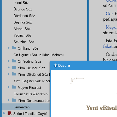
İkinci Söz
sür'atl
Üçüncü Söz
Ger
bi
Dördüncü Söz
patlay
Beşinci Söz
Meyu
Altıncı Söz
sinemi
Yedinci Söz
İşte i
Sekizinci Söz
fâkat
le
On İkinci Söz
Onda
On Üçüncü Sözün İkinci Makamı
bir çar
On Yedinci Söz
Duyuru
Zira
Yirmi Üçüncü Söz
kâinat
a
Yirmi Dördüncü Söz Beşinci Dal
O
âm
Yirmi Beşinci Söz İkinci Cilve
uzanıp
Meyve Risalesi
olmaz.
El-Hüccetü'z-Zehra'nın İkinci Makamı
İşte 
Yirmi Dokuzuncu Lem'a İkinci Bab
dâllîn
y
Lemeattan
O
na
Sikke-i Tasdik-i Gaybî