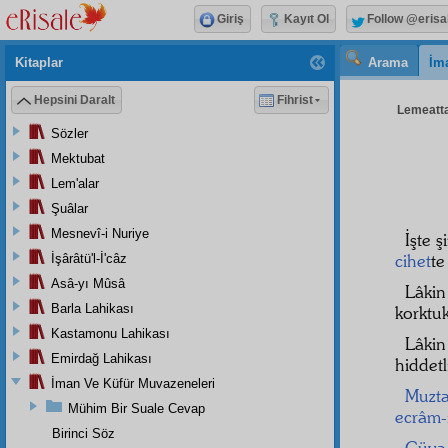
Giriş
Kayıt Ol
Follow @erisa
Kitaplar
Arama
İm
Hepsini Daralt
Fihrist
Lemeattan
Sözler
Mektubat
Lem'alar
Şuâlar
Mesnevî-i Nuriye
İşte 
cihet
te
İşârâtü'l-İ'câz
Asâ-yı Mûsâ
Lâki
Barla Lahikası
korktuk
Kastamonu Lahikası
Lâkin
Emirdağ Lahikası
hiddetl
İman Ve Küfür Muvazeneleri
Muzta
Mühim Bir Suale Cevap
ecrâm-ı
Birinci Söz
Güya