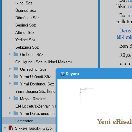
İkinci Söz
lâkin
m
Üçüncü Söz
Bu
mi
Dördüncü Söz
milleti
Beşinci Söz
Derec
Altıncı Söz
âlî-i mi
Yedinci Söz
Ben d
Sekizinci Söz
Rüya 
On İkinci Söz
On Üçüncü Sözün İkinci Makamı
• • •
On Yedinci Söz
H
Duyuru
Yirmi Üçüncü Söz
Yirmi Dördüncü Söz Beşinci Dal
i
Yirmi Beşinci Söz İkinci Cilve
Meyve Risalesi
El-Hüccetü'z-Zehra'nın İkinci Makamı
Ey
yo
Yirmi Dokuzuncu Lem'a İkinci Bab
tarik-i
Lemeattan
Gel,
Sikke-i Tasdik-i Gaybî