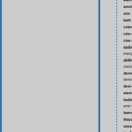
âlâm
amel
aziz
:
buhl
:
cebr
cins-
cins-
dalâl
inanç
dâllî
olanl
derec
dere
dest-
elem
hadi
emir 
hum
ihtiy
ıztıra