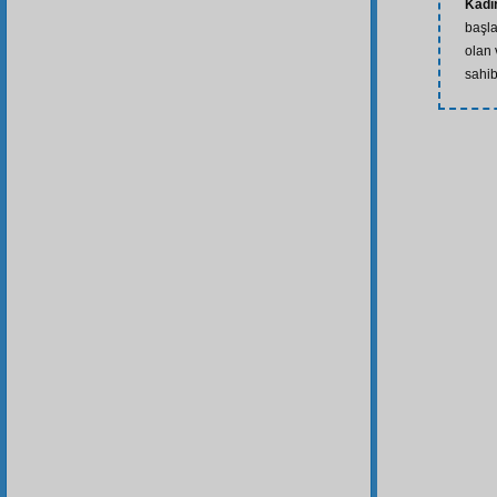
Kadîr
başla
olan 
sahib