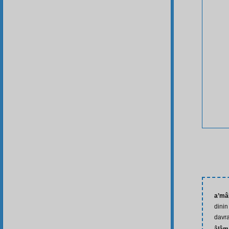
a’mâl
dinin
davra