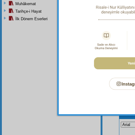
adem
e
Muhâkemat
Bir
Ka
Tarihçe-i Hayat
bu
vüc
İlk Dönem Eserleri
Instag
Bu Say