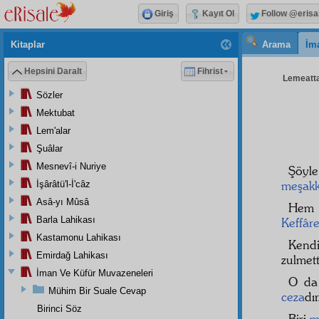
Giriş
Kayıt Ol
Follow @erisa
Kitaplar
Arama
İm
Hepsini Daralt
Fihrist
Lemeattan
Sözler
Mektubat
Lem'alar
Şuâlar
Mesnevî-i Nuriye
Şöyl
meşakk
İşârâtü'l-İ'câz
Asâ-yı Mûsâ
Hem 
Barla Lahikası
Keffâre
Kastamonu Lahikası
Kendi
Emirdağ Lahikası
zulmett
İman Ve Küfür Muvazeneleri
O da
Mühim Bir Suale Cevap
ceza
dı
Birinci Söz
Biri
m