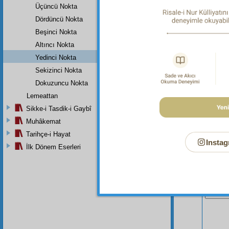
Dipnot-2
Üçüncü Nokta
"Yerde o
Dördüncü Nokta
Beşinci Nokta
Altıncı Nokta
Yedinci Nokta
Sekizinci Nokta
Dokuzuncu Nokta
Lemeattan
Sikke-i Tasdik-i Gaybî
Muhâkemat
Tarihçe-i Hayat
Instag
İlk Dönem Eserleri
Bu Say