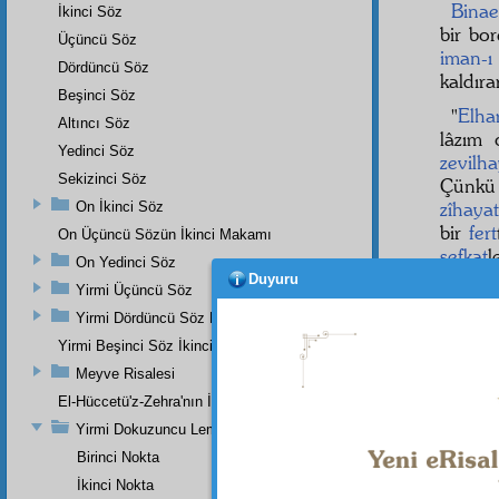
Binae
İkinci Söz
bir bor
Üçüncü Söz
iman-ı
Dördüncü Söz
kaldıra
Beşinci Söz
"
Elha
Altıncı Söz
lâzım
Yedinci Söz
zevilha
Sekizinci Söz
Çünk
zîhayat
On İkinci Söz
bir
fert
On Üçüncü Sözün İkinci Makamı
şefkat
l
On Yedinci Söz
hamd
l
Duyuru
Yirmi Üçüncü Söz
annesi
Yirmi Dördüncü Söz Beşinci Dal
elbett
Yirmi Beşinci Söz İkinci Cilve
olur. İ
münde
Meyve Risalesi
El-Hüccetü'z-Zehra'nın İkinci Makamı
Yirmi Dokuzuncu Lem'a İkinci Bab
Birinci Nokta
Dipnot-1
Güneşi v
İkinci Nokta