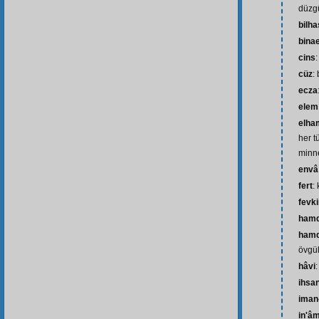
düzg
bilh
bina
cins
:
cüz
:
ecza
elem
elham
her t
minne
envâ
fert
:
fevk
ham
hamd
övgü
hâvi
:
ihsa
iman-
in'â