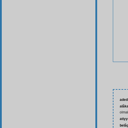
aded
alâk
olma
atiy
belâ