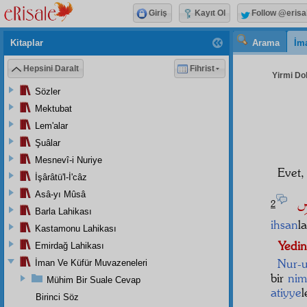
Giriş
Kayıt Ol
Follow @erisa
Kitaplar
Arama
İm
Hepsini Daralt
Fihrist
Yirmi Do
Sözler
Mektubat
Lem'alar
Şuâlar
Mesnevî-i Nuriye
Evet
İşârâtü'l-İ'câz
ْضِ
Asâ-yı Mûsâ
2
Barla Lahikası
ihsan
l
Kastamonu Lahikası
Yedin
Emirdağ Lahikası
Nur-
İman Ve Küfür Muvazeneleri
bir
nim
Mühim Bir Suale Cevap
atiyye
l
Birinci Söz