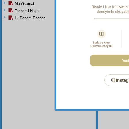
Faka
Muhâkemat
üstüne 
Tarihçe-i Hayat
sâkin
l
İlk Dönem Eserleri
kabirl
şeklin
Dipnot-1
İkinci
B
Instag