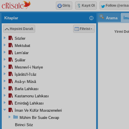
Giriş
Kayıt Ol
Follow @erisa
Kitaplar
Arama
İm
Hepsini Daralt
Fihrist
Yirmi Do
Sözler
Mektubat
Lem'alar
Şuâlar
Mesnevî-i Nuriye
İşârâtü'l-İ'câz
Asâ-yı Mûsâ
Barla Lahikası
Kastamonu Lahikası
Emirdağ Lahikası
İman Ve Küfür Muvazeneleri
Mühim Bir Suale Cevap
Birinci Söz