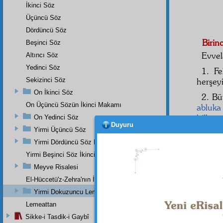
İkinci Söz
Üçüncü Söz
Dördüncü Söz
Birinc
Beşinci Söz
Evvel
Altıncı Söz
Yedinci Söz
1. Fe
Sekizinci Söz
herşey
On İkinci Söz
2. B
On Üçüncü Sözün İkinci Makamı
abluka
hilkate
On Yedinci Söz
Duyuru
vardır.
Yirmi Üçüncü Söz
Yirmi Dördüncü Söz Beşinci Dal
İnsa
mahlûk
Yirmi Beşinci Söz İkinci Cilve
Meyve Risalesi
Sağ
c
ile sa
El-Hüccetü'z-Zehra'nın İkinci Makamı
çevril
Yirmi Dokuzuncu Lem'a İkinci Bab
görün
Lemeattan
meyusi
Sikke-i Tasdik-i Gaybî