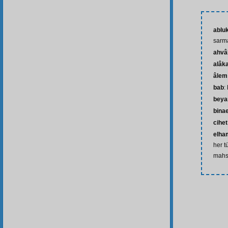
ablu
sarm
ahvâ
alâk
âlem
bab
:
beya
bina
cihet
elham
her t
mahs