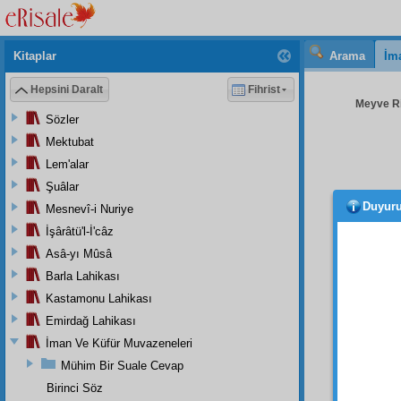
Kitaplar
Arama
İm
Hepsini Daralt
Fihrist
Meyve Ris
Sözler
Mektubat
Lem'alar
Şuâlar
Duyur
Mesnevî-i Nuriye
Gençl
İşârâtü'l-İ'câz
Zâlime
Asâ-yı Mûsâ
Barla Lahikası
İhtiy
daimî
Kastamonu Lahikası
kazanm
Emirdağ Lahikası
İman Ve Küfür Muvazeneleri
Bunla
Nev-i
Mühim Bir Suale Cevap
ahlâkı
Birinci Söz