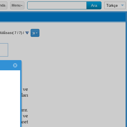
Menu
nda
ülâsası( 7 / 7)
/
irir.
irir.
ok yüksek ve
orlar. Onları
ir, ışıklandırır.
imaiyyun
ve
erinden, işaret