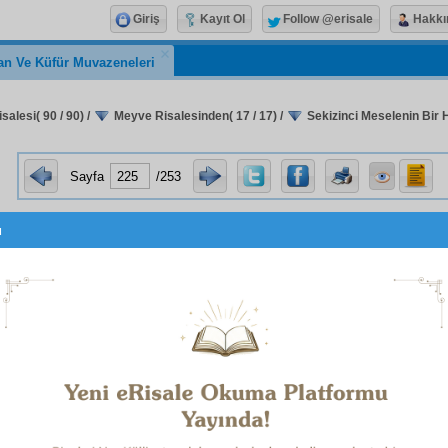
Giriş
Kayıt Ol
Follow @erisale
Hakkı
an Ve Küfür Muvazeneleri
alesi( 90 / 90)
/
Meyve Risalesinden( 17 / 17)
/
Sekizinci Meselenin Bir H
Sayfa
/253
u
ere der: "Cehennem var, sarhoşluğu bırak." Aklı başlarına get
 der: "Şiddetli azap var, tokat yiyeceksin." Adalete başını eğd
arlara der: "Senin elinden çıkmış bütün
saadet
lerinden ç
 bir
uhrevî
saadet
ve taze,
bâki
bir gençlik seni bekliy
aya çalış." Ağlamasını gülmeye çevirir.
ra kıyasen,
cüz'î
ve
küllî
herbir
taife
de
hüsn-ü tesir
ini göster
 beşer
in
hayat-ı içtimaiye
siyle
alâkadar
olan
içt
yyûn
ların kulakları çınlasın! İşte,
iman-ı âhiret
in binler faidel