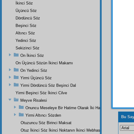
ettiğim
İkinci Söz
iki hay
Üçüncü Söz
Dördüncü Söz
Beşinci Söz
Altıncı Söz
Yedinci Söz
Sekizinci Söz
On İkinci Söz
On Üçüncü Sözün İkinci Makamı
On Yedinci Söz
Yirmi Üçüncü Söz
Yirmi Dördüncü Söz Beşinci Dal
Yirmi Beşinci Söz İkinci Cilve
Meyve Risalesi
Onuncu Meseleye Bir Hatime Olarak İki Haşiye
Yirmi Altıncı Sözden
Bu Say
Otuzuncu Söz Birinci Maksat
Otuz İkinci Söz İkinci Noktanın İkinci Mebhası