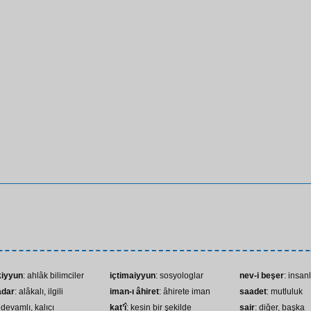
kiyyun
: ahlâk bilimciler
içtimaiyyun
: sosyologlar
nev-i beşer
: insanl
kıyor
adar
: alâkalı, ilgili
iman-ı âhiret
: âhirete iman
saadet
: mutluluk
 devamlı, kalıcı
kat’î
: kesin bir şekilde
sair
: diğer, başka