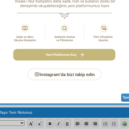
iz beş altı nümunelerine
sair
leri kıyas edilse,
kat'î
anlaşılır ki,
atın
medar-ı saadet
i yalnız imandır.
Sayfa
/253
Instagram'da bizi takip edin
Ta
faya Yeni Notunuz