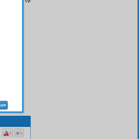
 iki
cihan
ın ve
mam