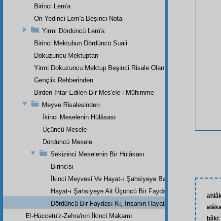
Birinci Lem'a
On Yedinci Lem'a Beşinci Nota
Yirmi Dördüncü Lem'a
Birinci Mektubun Dördüncü Suali
Dokuzuncu Mektuptan
Yirmi Dokuzuncu Mektup Beşinci Risale Olan Beşinci Kısım
Gençlik Rehberinden
Birden İhtar Edilen Bir Mes'ele-i Mühimme
Meyve Risalesinden
İkinci Meselenin Hülâsası
Üçüncü Mesele
Dördüncü Mesele
Sekizinci Meselenin Bir Hülâsası
Birincisi
İkinci Meyvesi Ve Hayat-ı Şahsiyeye Bakan Bir Faydası
Hayat-ı Şahsiyeye Ait Üçüncü Bir Faydası
ahlâ
Dördüncü Bir Faydası Ki, İnsanın Hayat-ı İçtimaiyesine Ba
alâk
El-Hüccetü'z-Zehra'nın İkinci Makamı
bâki
: