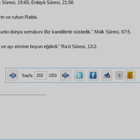
Sûresi, 19:65; Enbiyâ Sûresi, 21:56
rin ve ruhun Rabbi.
unki dünya semâsını Biz kandillerle süsledik." Mülk Sûresi, 67:5.
ve ayı emrine boyun eğdirdi." Ra'd Sûresi, 13:2.
Sayfa
/253