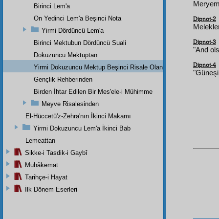
Meryem 
Birinci Lem'a
On Yedinci Lem'a Beşinci Nota
Dipnot-2
Melekle
Yirmi Dördüncü Lem'a
Dipnot-3
Birinci Mektubun Dördüncü Suali
"And ols
Dokuzuncu Mektuptan
Dipnot-4
Yirmi Dokuzuncu Mektup Beşinci Risale Olan Beşinci Kısım
"Güneşi 
Gençlik Rehberinden
Birden İhtar Edilen Bir Mes'ele-i Mühimme
Meyve Risalesinden
El-Hüccetü'z-Zehra'nın İkinci Makamı
Yirmi Dokuzuncu Lem'a İkinci Bab
Lemeattan
Sikke-i Tasdik-i Gaybî
Muhâkemat
Tarihçe-i Hayat
İlk Dönem Eserleri