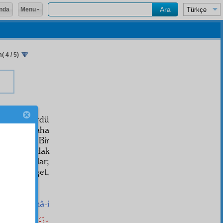
Menu
nda
 4 / 5)
girdi. Gördü
 arz
dan daha
önüyorlar. Bir
e bir patlak
teş saçarlar;
, boş, dehşet,
dum.
رَ
'un
Esmâ-i