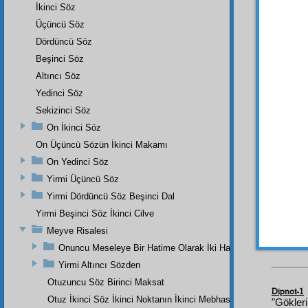
Hüsnâ
İkinci Söz
burcu
Üçüncü Söz
olan y
Dördüncü Söz
lâmbal
Beşinci Söz
edilen
Altıncı Söz
Ebed
i
Yedinci Söz
yıldızl
ve
şâş
Sekizinci Söz
olsay
On İkinci Söz
diyece
On Üçüncü Sözün İkinci Makamı
فِى
On Yedinci Söz
Yirmi Üçüncü Söz
قِيَّةٍ
Yirmi Dördüncü Söz Beşinci Dal
Yirmi Beşinci Söz İkinci Cilve
Meyve Risalesi
Onuncu Meseleye Bir Hatime Olarak İki Haşiye
Yirmi Altıncı Sözden
Otuzuncu Söz Birinci Maksat
Dipnot-1
Otuz İkinci Söz İkinci Noktanın İkinci Mebhası
"Gökler