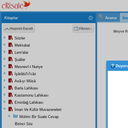
Kitaplar
Arama
İm
Hepsini Daralt
Fihrist
Meyve Ris
Sözler
Mektubat
Lem'alar
Şuâlar
Duyur
Mesnevî-i Nuriye
O va
ki, o
İşârâtü'l-İ'câz
büyük v
Asâ-yı Mûsâ
dakika
Barla Lahikası
verece
Kastamonu Lahikası
tebessü
Emirdağ Lahikası
hayret
İman Ve Küfür Muvazeneleri
Bird
Mühim Bir Suale Cevap
Birinci Söz