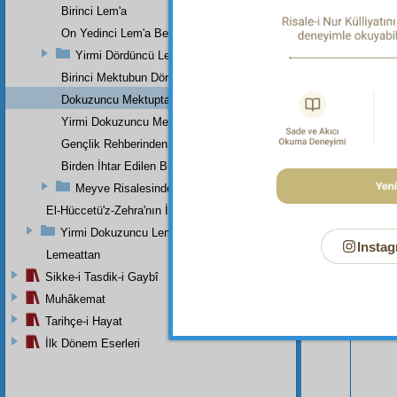
Birinci Lem'a
On Yedinci Lem'a Beşinci Nota
Yirmi Dördüncü Lem'a
Birinci Mektubun Dördüncü Suali
Dokuzuncu Mektuptan
Yirmi Dokuzuncu Mektup Beşinci Risale Olan Beşinci Kısım
Gençlik Rehberinden
Birden İhtar Edilen Bir Mes'ele-i Mühimme
Meyve Risalesinden
El-Hüccetü'z-Zehra'nın İkinci Makamı
Yirmi Dokuzuncu Lem'a İkinci Bab
Instag
Lemeattan
Bu Say
Sikke-i Tasdik-i Gaybî
Muhâkemat
Tarihçe-i Hayat
İlk Dönem Eserleri