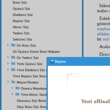
İkinci Söz
İslâm
Üçüncü Söz
teslim
Dördüncü Söz
Eskid
Beşinci Söz
göster
Altıncı Söz
mazha
ahkâm-
Yedinci Söz
bir
mü'
Sekizinci Söz
On İkinci Söz
Acaba
On Üçüncü Sözün İkinci Makamı
Elcev
On Yedinci Söz
medar
Duyuru
mânev
Yirmi Üçüncü Söz
Kur'ân
Yirmi Dördüncü Söz Beşinci Dal
dahi o
Yirmi Beşinci Söz İkinci Cilve
burha
Meyve Risalesi
herha
Onuncu Meseleye Bir Hatime Olarak İki Haşiye
Evet,
Yirmi Altıncı Sözden
İslâmi
Otuzuncu Söz Birinci Maksat
neticel
Otuz İkinci Söz İkinci Noktanın İkinci Mebhası