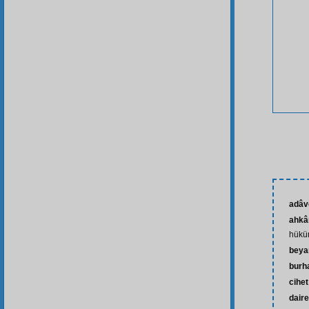
adâv
ahkâ
hükü
beya
burh
cihet
daire