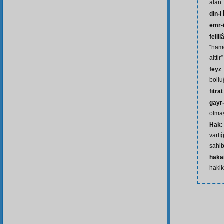
alan
din-i
emr-i
felil
“hamd
aittir”
feyz
boll
fıtrat
gayr
olma
Hak
:
varlı
sahib
hakai
hakik