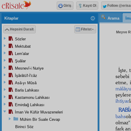
Giriş
Kayıt Ol
Follow @erisa
Kitaplar
Arama
İm
Hepsini Daralt
Fihrist
Meyve Ris
Sözler
Mektubat
Lem'alar
Şuâlar
Mesnevî-i Nuriye
İşte,
sebebi 
İşârâtü'l-İ'câz
etme, 
Asâ-yı Mûsâ
mâlâyu
Barla Lahikası
şeylere
Kastamonu Lahikası
ihtiyar
Emirdağ Lahikası
RABİ
İman Ve Küfür Muvazeneleri
bahs
ol
Mühim Bir Suale Cevap
olmaz"
Birinci Söz
fark an