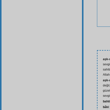
aşk-ı
sevgi
sahib
Allah
aşk-
değil,
güzel
sevgi
baht
bâki
: