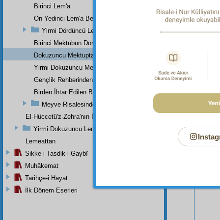
Birinci Lem'a
On Yedinci Lem'a Beşinci Nota
Yirmi Dördüncü Lem'a
Birinci Mektubun Dördüncü Suali
Dokuzuncu Mektuptan
Yirmi Dokuzuncu Mektup Beşinci Risale Olan Beşinci Kısım
Gençlik Rehberinden
Birden İhtar Edilen Bir Mes'ele-i Mühimme
Meyve Risalesinden
Bu Say
El-Hüccetü'z-Zehra'nın İkinci Makamı
Yirmi Dokuzuncu Lem'a İkinci Bab
Instag
Lemeattan
Sikke-i Tasdik-i Gaybî
Muhâkemat
Tarihçe-i Hayat
İlk Dönem Eserleri