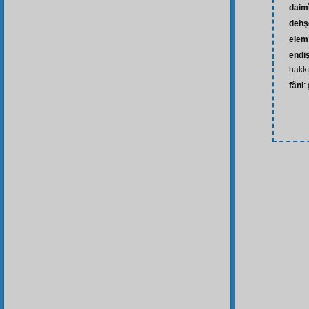
daim
dehşe
elem
endiş
hakk
fâni
: