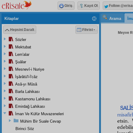
Giriş
Kayıt Ol
Follow @erisa
Kitaplar
Arama
İm
Hepsini Daralt
Fihrist
Meyve Ris
Sözler
Mektubat
Lem'alar
Şuâlar
Mesnevî-i Nuriye
İşârâtü'l-İ'câz
Asâ-yı Mûsâ
Barla Lahikası
Kastamonu Lahikası
Emirdağ Lahikası
SALİ
misafir
İman Ve Küfür Muvazeneleri
etsin
Mühim Bir Suale Cevap
edebili
Birinci Söz