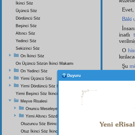
lezzetl
İkinci Söz
Evet,
Üçüncü Söz
Bâki
Dördüncü Söz
Beşinci Söz
İnsa
Altıncı Söz
inatlı
verilmiş
Yedinci Söz
Sekizinci Söz
O
his
kırılac
On İkinci Söz
On Üçüncü Sözün İkinci Makamı
Şu
m
On Yedinci Söz
Aşk, 
Duyuru
Yirmi Üçüncü Söz
aşk ke
Yirmi Dördüncü Söz Beşinci Dal
o şidd
mecazî
Yirmi Beşinci Söz İkinci Cilve
Meyve Risalesi
İşte,
Onuncu Meseleye Bir Hatime Olarak İki Haşiye
mecazî
Yirmi Altıncı Sözden
Otuzuncu Söz Birinci Maksat
Otuz İkinci Söz İkinci Noktanın İkinci Mebhası