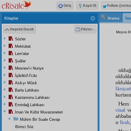
Giriş
Kayıt Ol
Follow @erisa
Kitaplar
Arama
İm
Hepsini Daralt
Fihrist
Meyve Ris
Sözler
Mektubat
Lem'alar
Şuâlar
Mesnevî-i Nuriye
oldu
olduk
İşârâtü'l-İ'câz
oldukla
Asâ-yı Mûsâ
fâniyat
Barla Lahikası
kurtarır
Kastamonu Lahikası
He
Emirdağ Lahikası
visal
v
İman Ve Küfür Muvazeneleri
ahbabı
Mühim Bir Suale Cevap
o
firak
Birinci Söz