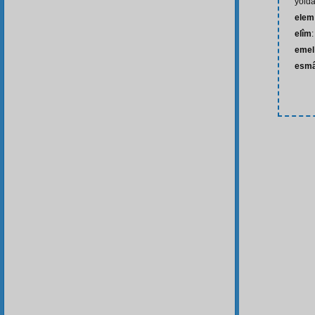
yolda
elem
elîm
:
emel
esmâ-