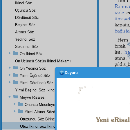
Hem 
İkinci Söz
Rahmâ
Üçüncü Söz
izale
e
Dördüncü Söz
ünsiyet
kapatır
Beşinci Söz
bağist
Altıncı Söz
He
Yedinci Söz
bırak.
Sekizinci Söz
ise,
ha
On İkinci Söz
etme.
On Üçüncü Sözün İkinci Makamı
yıldız 
On Yedinci Söz
verir.
Duyuru
bir
rah
Yirmi Üçüncü Söz
Yirmi Dördüncü Söz Beşinci Dal
Yirmi Beşinci Söz İkinci Cilve
Meyve Risalesi
Dipnot-1
bk. Tâh
Onuncu Meseleye Bir Hatime Olarak İki Haşiye
Yirmi Altıncı Sözden
Dipnot-2
bk. Âl-i
Otuzuncu Söz Birinci Maksat
Dipnot-3
Otuz İkinci Söz İkinci Noktanın İkinci Mebhası