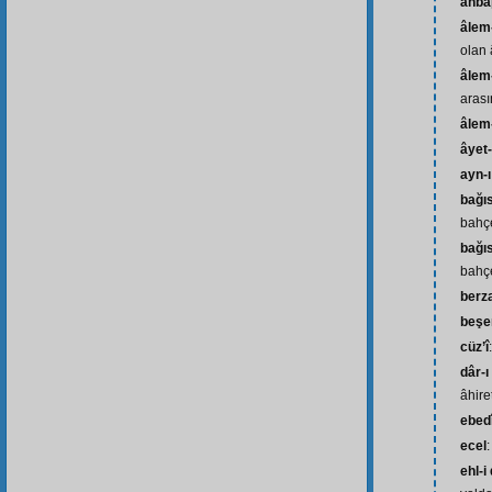
ahba
âlem
olan 
âlem
arası
âlem
âyet-
ayn-ı
bağıs
bahçe
bağı
bahçe
berz
beşe
cüz’î
dâr-ı
âhire
ebed
ecel
ehl-i