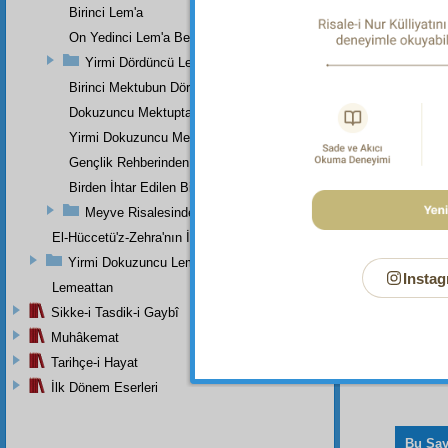
bk. Tev
Birinci Lem'a
31:33.
On Yedinci Lem'a Beşinci Nota
Dipnot-4
Yirmi Dördüncü Lem'a
bk. Baka
Birinci Mektubun Dördüncü Suali
Dipnot-5
bk. Bak
Dokuzuncu Mektuptan
12:111.
Yirmi Dokuzuncu Mektup Beşinci Risale Olan Beşinci Kısım
Gençlik Rehberinden
Birden İhtar Edilen Bir Mes'ele-i Mühimme
Meyve Risalesinden
El-Hüccetü'z-Zehra'nın İkinci Makamı
Yirmi Dokuzuncu Lem'a İkinci Bab
Instag
Lemeattan
Sikke-i Tasdik-i Gaybî
Muhâkemat
Tarihçe-i Hayat
İlk Dönem Eserleri
Bu Say