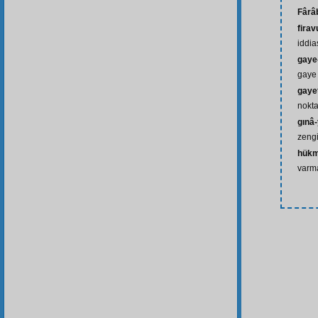
Fârâ
fira
iddi
gaye-
gaye
gayet
nokta
gınâ-
zengi
hük
varm