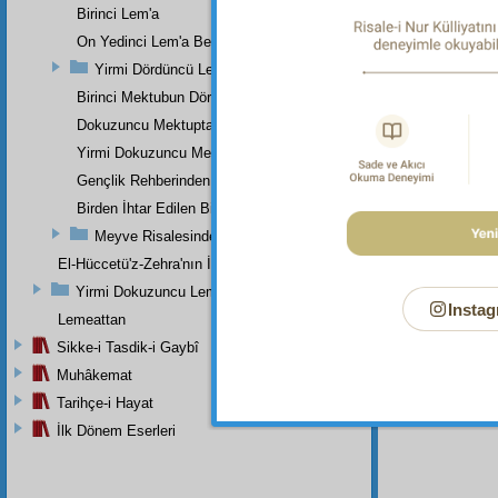
Dipnot-6
Birinci Lem'a
bk. Nûh 
On Yedinci Lem'a Beşinci Nota
Dipnot-7
Yirmi Dördüncü Lem'a
bk. Enbi
Birinci Mektubun Dördüncü Suali
Dipnot-8
bk. Enbi
Dokuzuncu Mektuptan
Yirmi Dokuzuncu Mektup Beşinci Risale Olan Beşinci Kısım
Dipnot-9
bk. Sâd 
Gençlik Rehberinden
Birden İhtar Edilen Bir Mes'ele-i Mühimme
Dipnot-1
bk. A'râ
Meyve Risalesinden
El-Hüccetü'z-Zehra'nın İkinci Makamı
Yirmi Dokuzuncu Lem'a İkinci Bab
Instag
Lemeattan
Sikke-i Tasdik-i Gaybî
Muhâkemat
Tarihçe-i Hayat
İlk Dönem Eserleri