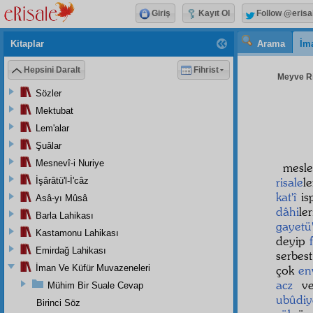
Giriş
Kayıt Ol
Follow @erisa
Kitaplar
Arama
İm
Hepsini Daralt
Fihrist
Meyve Ris
Sözler
Mektubat
Lem'alar
Şuâlar
Mesnevî-i Nuriye
mesle
risale
l
İşârâtü'l-İ'câz
kat'î
isp
Asâ-yı Mûsâ
dâhi
le
Barla Lahikası
gayetü'
Kastamonu Lahikası
deyip
Emirdağ Lahikası
serbes
İman Ve Küfür Muvazeneleri
çok
env
acz
v
Mühim Bir Suale Cevap
ubûdiy
Birinci Söz