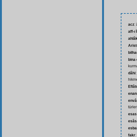
acz
:
aff-ı 
ahlâk
Aris
bilh
bina
kurm
dâhi
hikme
Eflât
enan
envâ-
türler
esas
esâs
esba
fakr
: