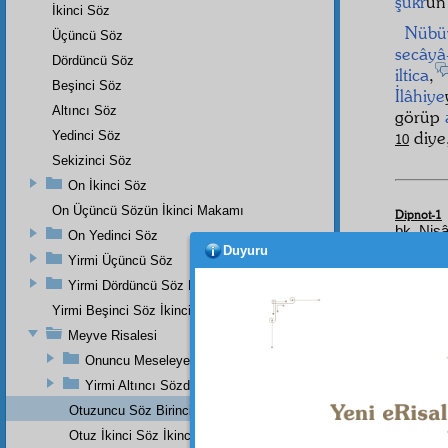
şükr
ün
İkinci Söz
Nübü
Üçüncü Söz
secâyâ
Dördüncü Söz
iltica
,
Beşinci Söz
İlâhiye
Altıncı Söz
görüp
diye
Yedinci Söz
10
Sekizinci Söz
On İkinci Söz
On Üçüncü Sözün İkinci Makamı
Dipnot-1
bk. Nisâ
On Yedinci Söz
Duyuru
Yirmi Üçüncü Söz
Dipnot-2
bk. Bak
Yirmi Dördüncü Söz Beşinci Dal
Dipnot-3
Yirmi Beşinci Söz İkinci Cilve
bk. Nisâ
Meyve Risalesi
Dipnot-4
Onuncu Meseleye Bir Hatime Olarak İki Haşiye
bk. Kale
Yirmi Altıncı Sözden
Dipnot-5
Otuzuncu Söz Birinci Maksat
bk. Tevb
Otuz İkinci Söz İkinci Noktanın İkinci Mebhası