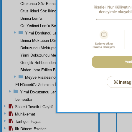
Otuzuncu Söz Birinci Maksat
Otuz İkinci Söz İkinci Noktanın İkinci Mebhası
Birinci Lem'a
On Yedinci Lem'a Beşinci Nota
Yirmi Dördüncü Lem'a
Birinci Mektubun Dördüncü Suali
Dokuzuncu Mektuptan
Yirmi Dokuzuncu Mektup Beşinci Risale Olan Beşinci Kısım
Gençlik Rehberinden
Birden İhtar Edilen Bir Mes'ele-i Mühimme
Bu Say
Meyve Risalesinden
Instag
El-Hüccetü'z-Zehra'nın İkinci Makamı
Yirmi Dokuzuncu Lem'a İkinci Bab
Lemeattan
Sikke-i Tasdik-i Gaybî
Muhâkemat
Tarihçe-i Hayat
İlk Dönem Eserleri