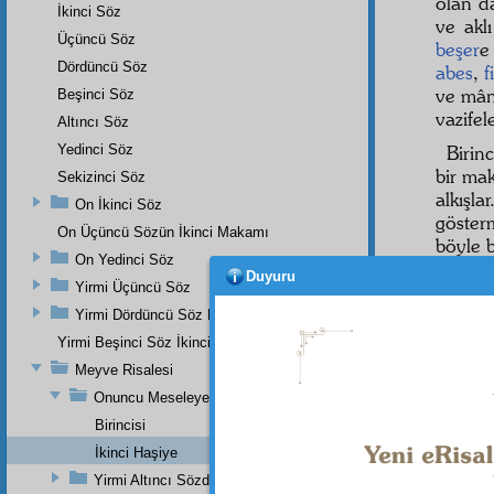
olan d
İkinci Söz
ve akl
Üçüncü Söz
beşer
e
Dördüncü Söz
abes
,
f
ve mânâ
Beşinci Söz
vazifel
Altıncı Söz
Yedinci Söz
Birin
bir mak
Sekizinci Söz
alkış
On İkinci Söz
göster
On Üçüncü Sözün İkinci Makamı
böyle b
On Yedinci Söz
Duyuru
İkinc
Yirmi Üçüncü Söz
bir
mü
Yirmi Dördüncü Söz Beşinci Dal
suret
l
Yirmi Beşinci Söz İkinci Cilve
defter
gayb
a 
Meyve Risalesi
vücutla
Onuncu Meseleye Bir Hatime Olarak İki Haşiye
Birincisi
Evet 
İkinci Haşiye
Yirmi Altıncı Sözden