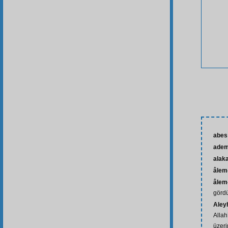
abes
ade
alaka
âlem
âlem
görd
Aley
Allah
üzeri