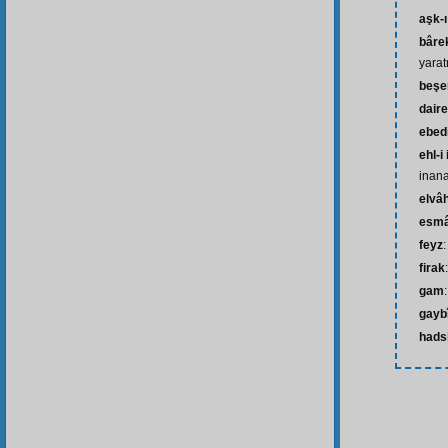
aşk-
bâre
yarat
beşe
daire
ebed
ehl-i
inana
elvâh
esm
feyz
firak
gam
gayb
hads