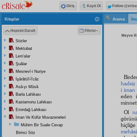
Giriş
Kayıt Ol
Follow @erisa
Kitaplar
Arama
İm
Hepsini Daralt
Fihrist
Meyve Ris
Sözler
Mektubat
Lem'alar
Şuâlar
Mesnevî-i Nuriye
Bird
İşârâtü'l-İ'câz
hadsiz
Asâ-yı Mûsâ
i iman
Barla Lahikası
eden i
minnet
Kastamonu Lahikası
Emirdağ Lahikası
Ol
na
İman Ve Küfür Muvazeneleri
görünü
hiçliğ
Mühim Bir Suale Cevap
mehâs
Birinci Söz