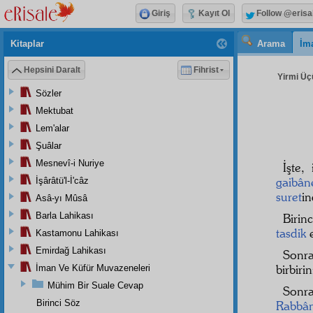
Giriş
Kayıt Ol
Follow @erisa
Kitaplar
Arama
İm
Hepsini Daralt
Fihrist
Yirmi Üç
Sözler
Mektubat
Lem'alar
Şuâlar
Mesnevî-i Nuriye
İşte,
gaibân
İşârâtü'l-İ'câz
suret
in
Asâ-yı Mûsâ
Barla Lahikası
Birin
tasdik
Kastamonu Lahikası
Emirdağ Lahikası
Sonr
birbiri
İman Ve Küfür Muvazeneleri
Mühim Bir Suale Cevap
Sonr
Birinci Söz
Rabbân