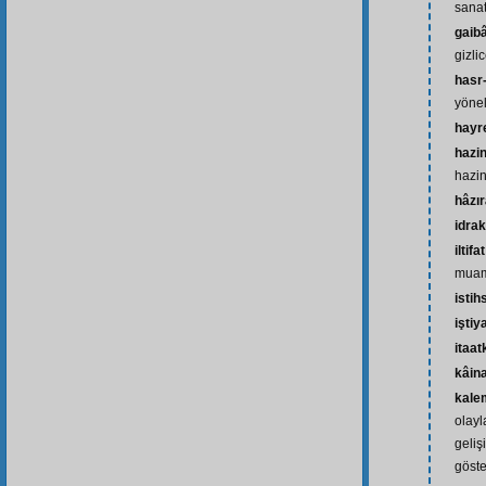
sanat
gaib
gizli
hasr
yöne
hayr
hazi
hazi
hâzı
idrak
iltifat
muam
isti
iştiy
itaa
kâin
kale
olayl
geliş
göste