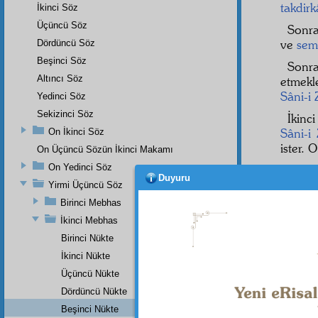
takdir
İkinci Söz
Üçüncü Söz
Sonr
ve
sem
Dördüncü Söz
Beşinci Söz
Sonr
Altıncı Söz
etmekl
Sâni-i
Yedinci Söz
Sekizinci Söz
İkinc
Sâni-i 
On İkinci Söz
ister. 
On Üçüncü Sözün İkinci Makamı
On Yedinci Söz
Sonr
Duyuru
sevdir
Yirmi Üçüncü Söz
sevdirir
Birinci Mebhas
Sonra
İkinci Mebhas
Birinci Nükte
İkinci Nükte
Üçüncü Nükte
Dördüncü Nükte
Beşinci Nükte