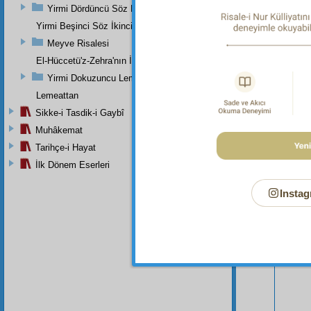
Yirmi Dördüncü Söz Beşinci Dal
Yirmi Beşinci Söz İkinci Cilve
Meyve Risalesi
El-Hüccetü'z-Zehra'nın İkinci Makamı
Yirmi Dokuzuncu Lem'a İkinci Bab
Lemeattan
Sikke-i Tasdik-i Gaybî
Bu Say
Muhâkemat
Tarihçe-i Hayat
İlk Dönem Eserleri
Instag