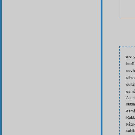
arz
:
bedî
cevh
cihet
dellâl
esmâ-
Allah
kutsa
esmâ
Rabbi
Fâtır
sahib