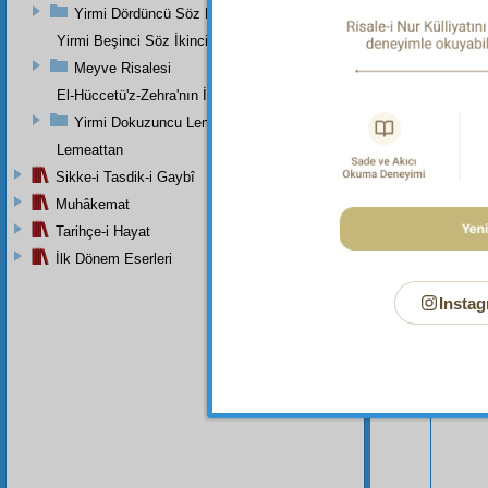
Yirmi Dördüncü Söz Beşinci Dal
Yirmi Beşinci Söz İkinci Cilve
Meyve Risalesi
El-Hüccetü'z-Zehra'nın İkinci Makamı
Yirmi Dokuzuncu Lem'a İkinci Bab
Lemeattan
Sikke-i Tasdik-i Gaybî
Muhâkemat
Tarihçe-i Hayat
İlk Dönem Eserleri
Bu Say
Instag