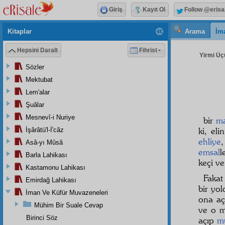
Giriş
Kayıt Ol
Follow @erisa
Kitaplar
Arama
İm
Hepsini Daralt
Fihrist
Yirmi Üç
Sözler
Mektubat
Lem'alar
Şuâlar
Mesnevî-i Nuriye
bir
m
ki, eli
İşârâtü'l-İ'câz
ehliye
Asâ-yı Mûsâ
emsal
l
Barla Lahikası
keçi ve
Kastamonu Lahikası
Fakat
Emirdağ Lahikası
bir yol
İman Ve Küfür Muvazeneleri
ona aç
Mühim Bir Suale Cevap
ve o m
Birinci Söz
açıp
m