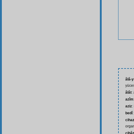
âlâ-yı
yüce
âlât
:
azîm
aziz
:
bedî
ciha
organ
cihâz