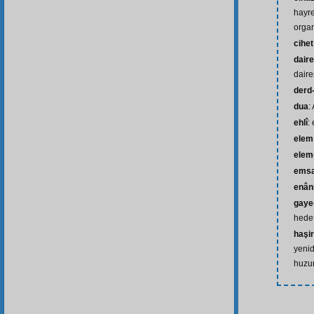
hayre
organ
cihet
daire
daire
derd-
dua
:
ehlî
: 
elem
elem-
emsa
enân
gaye-
hede
haşir
yenide
huzu