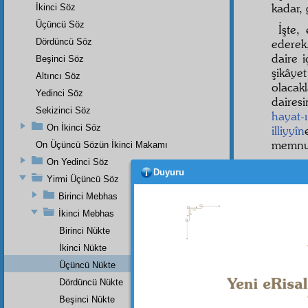
kadar, 
İkinci Söz
Üçüncü Söz
İşte,
Dördüncü Söz
edere
daire 
Beşinci Söz
şikây
Altıncı Söz
olacak
Yedinci Söz
daires
Sekizinci Söz
hayat-
On İkinci Söz
illiyyîn
memnun
On Üçüncü Sözün İkinci Makamı
On Yedinci Söz
Evet,
Duyuru
için de
Yirmi Üçüncü Söz
hayva
Birinci Mebhas
yüz d
İkinci Mebhas
hayvan
Birinci Nükte
binler
İkinci Nükte
herbir
Üçüncü Nükte
bırakıy
Dördüncü Nükte
Beşinci Nükte