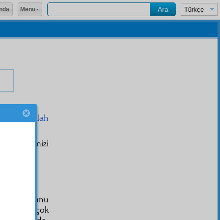
Menu
nda
anıp
inşaallah
-i Kadir
lerinizi
ir mektubunu
nulur, tâ çok
li
o tarlada,