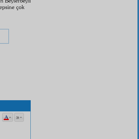
 Beylerbeyli
epsine çok