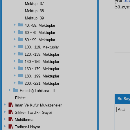
çok
al
Mektup: 37
Süleym
Mektup: 38
Mektup: 39
40.~59. Mektuplar
60.~79. Mektuplar
80.~99. Mektuplar
100.~119. Mektuplar
120.~139. Mektuplar
140.~159. Mektuplar
160.~179. Mektuplar
180.~199. Mektuplar
200.~221. Mektuplar
Emirdağ Lahikası - II
Fihrist
Bu Say
İman Ve Küfür Muvazeneleri
Sikke-i Tasdik-i Gaybî
Muhâkemat
Tarihçe-i Hayat