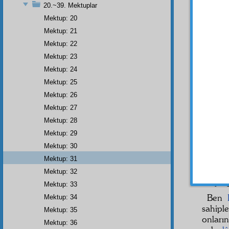
20.~39. Mektuplar
toprak 
Mektup: 20
geldi. 
ki:
Mektup: 21
Mektup: 22
Bir i
Mektup: 23
hizmet 
unutm
Mektup: 24
hapish
Mektup: 25
Feyzi
Mektup: 26
hakikî
a
Mektup: 27
bizi, b
Mektup: 28
gibi R
Mektup: 29
mecmua
Mektup: 30
kitapl
Mektup: 31
elinde
teşrik
e
Mektup: 32
oraya 
Mektup: 33
Ben
Mektup: 34
sahipl
Mektup: 35
onları
Mektup: 36