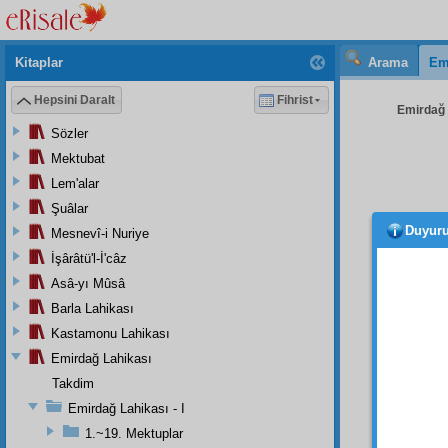
Kitaplar
Arama
Em
Hepsini Daralt
Fihrist
Emirdağ L
Sözler
Mektubat
Lem'alar
Şuâlar
Duyur
Mesnevî-i Nuriye
o deh
galebe
İşârâtü'l-İ'câz
Asâ-yı Mûsâ
Umu
Barla Lahikası
tebrik 
Kastamonu Lahikası
- 31 
Emirdağ Lahikası
Aziz
,
Takdim
Deniz
Emirdağ Lahikası - I
vasıta
1.~19. Mektuplar
dane
l