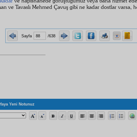
âkadar
ve hapishanede görüştüğümüz veya bana hizmet eden
an ve Tavaslı Mehmed Çavuş gibi ne kadar dostlar varsa, h
Sayfa
/638
faya Yeni Notunuz