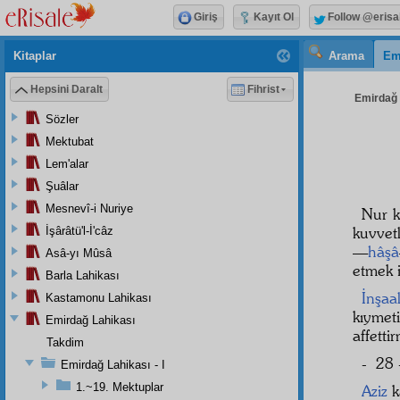
Giriş
Kayıt Ol
Follow @erisa
Kitaplar
Arama
Em
Hepsini Daralt
Fihrist
Emirdağ L
Sözler
Mektubat
Lem'alar
Şuâlar
Mesnevî-i Nuriye
Nur k
kuvvet
İşârâtü'l-İ'câz
—
hâşâ
Asâ-yı Mûsâ
etmek i
Barla Lahikası
İnşaa
Kastamonu Lahikası
kıymet
Emirdağ Lahikası
affetti
Takdim
- 28 
Emirdağ Lahikası - I
1.~19. Mektuplar
Aziz
k