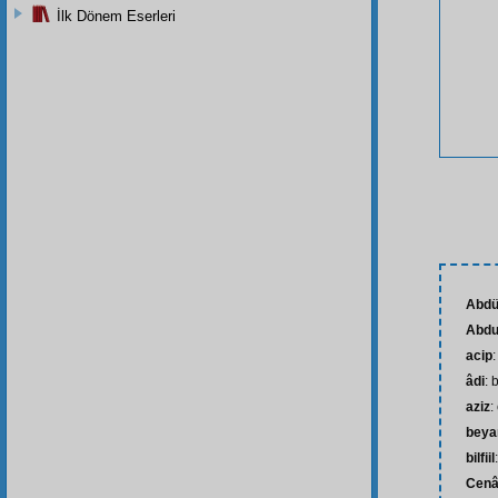
İlk Dönem Eserleri
Abdü
Abdu
acip
:
âdi
: 
aziz
:
beya
bilfiil
Cenâ