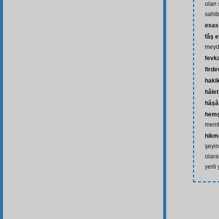
olan 
sahib
esas
fâş 
meyd
fevk
firde
hakik
hâlet
hâşâ
hemş
meml
hikm
şeyin
olara
yerli