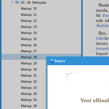
20.~39. Mektuplar
Risal
Mektup: 20
tarzda
bir
iht
Mektup: 21
eski t
Mektup: 22
Abdül
Mektup: 23
Ben, 
Mektup: 24
hâlet
i
Mektup: 25
tavrın
Mektup: 26
temed
Mektup: 27
hayret
Mektup: 28
kablel
Duyuru
o
fird
Mektup: 29
hodfur
Mektup: 30
Mektup: 31
Bizi
bizim
Mektup: 32
çok se
Mektup: 33
almak 
Mektup: 34
hakikî
b
Mektup: 35
Mektup: 36