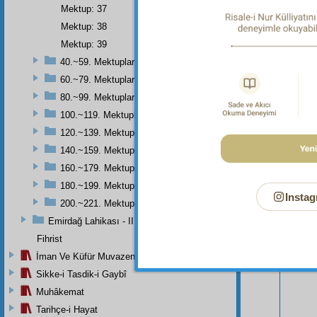
Mektup: 37
Mektup: 38
Mektup: 39
40.~59. Mektuplar
60.~79. Mektuplar
80.~99. Mektuplar
100.~119. Mektuplar
120.~139. Mektuplar
140.~159. Mektuplar
160.~179. Mektuplar
180.~199. Mektuplar
Bu Say
Instag
200.~221. Mektuplar
Emirdağ Lahikası - II
Fihrist
İman Ve Küfür Muvazeneleri
Sikke-i Tasdik-i Gaybî
Muhâkemat
Tarihçe-i Hayat