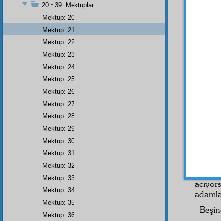
20.~39. Mektuplar
hidaye
olmaya
Mektup: 20
şefkat
e
Mektup: 21
Mektup: 22
Made
ediyor
Mektup: 23
hasret
Mektup: 24
Çünkü 
Mektup: 25
edilse,
Mektup: 26
Bu
t
Mektup: 27
Risal
Mektup: 28
karşı n
Mektup: 29
şey s
Mektup: 30
dedim
Mektup: 31
َةِ
Mektup: 32
2
Mektup: 33
acıyo
Mektup: 34
adamla
Mektup: 35
Beşin
Mektup: 36