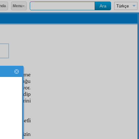
Menu
nda
Bizler, ölüme
akkat
olduğu
bil
gelmiyor.
tenezzül
edip
 meselelerini
n ehemmiyetli
n
dalâlet
i sizin