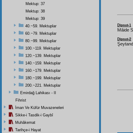
Mektup: 37
Mektup: 38
Mektup: 39
Dipnot-1
40.~59. Mektuplar
Mâide S
60.~79. Mektuplar
Dipnot-2
80.~99. Mektuplar
Şeytanda
100.~119. Mektuplar
120.~139. Mektuplar
140.~159. Mektuplar
160.~179. Mektuplar
180.~199. Mektuplar
200.~221. Mektuplar
Emirdağ Lahikası - II
Fihrist
İman Ve Küfür Muvazeneleri
Sikke-i Tasdik-i Gaybî
Muhâkemat
Tarihçe-i Hayat