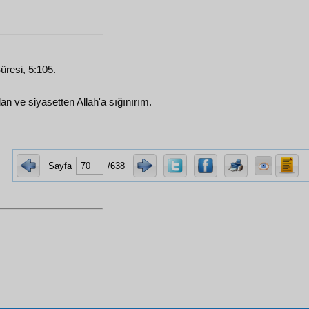
ûresi, 5:105.
n ve siyasetten Allah'a sığınırım.
Sayfa
/638