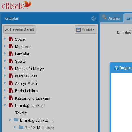
Kitaplar
Arama
Em
Hepsini Daralt
Fihrist
Emirdağ L
Sözler
Mektubat
Lem'alar
Şuâlar
Duyur
Mesnevî-i Nuriye
Elhası
karşı
n
İşârâtü'l-İ'câz
için—b
Asâ-yı Mûsâ
Made
Barla Lahikası
karışm
Kastamonu Lahikası
merakl
Emirdağ Lahikası
Takdim
Bu â
Emirdağ Lahikası - I
bir
dü
1.~19. Mektuplar