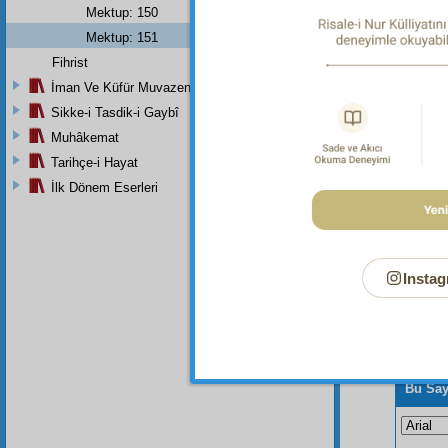
Mektup: 150
Mektup: 151
Dipnot-1
"Hiçbir
Fihrist
Fâtır Sû
İman Ve Küfür Muvazeneleri
Sikke-i Tasdik-i Gaybî
Muhâkemat
Tarihçe-i Hayat
İlk Dönem Eserleri
Instag
Bu Say