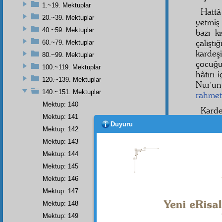
1.~19. Mektuplar
Hatt
20.~39. Mektuplar
yetmiş
40.~59. Mektuplar
bazı k
çalışt
60.~79. Mektuplar
karde
80.~99. Mektuplar
çocuğu
100.~119. Mektuplar
hâtırı 
120.~139. Mektuplar
Nur'u
140.~151. Mektuplar
rahmet
Mektup: 140
Karde
Mektup: 141
benlik
Duyuru
Mektup: 142
geçirm
dersin 
Mektup: 143
ihlâs-ı
Mektup: 144
âzamî
Mektup: 145
şerefi
Mektup: 146
bir
şak
Mektup: 147
rahmet-
nazar
Mektup: 148
Mektup: 149