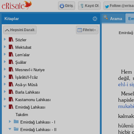
Giriş
Kayıt Ol
Follow @erisa
Kitaplar
Arama
Em
Hepsini Daralt
Fihrist
Emirdağ L
Sözler
Mektubat
Lem'alar
Şuâlar
Mesnevî-i Nuriye
He
değil,
İşârâtü'l-İ'câz
ehl-i s
Asâ-yı Mûsâ
Barla Lahikası
Mesel
hapisl
Kastamonu Lahikası
mukabi
Emirdağ Lahikası
Takdim
kalmak
Emirdağ Lahikası - I
hükmün
Emirdağ Lahikası - II
hiçbir 