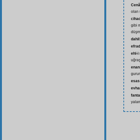
Cenâ
olan 
ciha
gibi 
düşm
dahil
efra
ehl-i
uğraş
enan
gurur
esas
evh
fanta
yalan