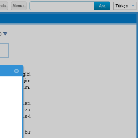
Menu
nda
)
, kardeş gibi
kabul ettiğim
h'a şükrettim.
zla
müştak
ları
t etmek arzu
Ancak Risale-i
u
muamele
bir