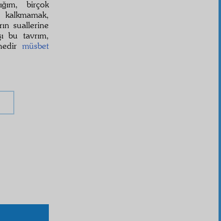
ığım, birçok
 kalkmamak,
ın suallerine
ı bu tavrım,
enedir
müsbet