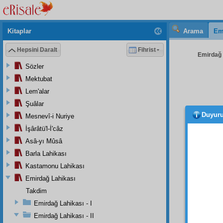
Kitaplar
Arama
Em
Hepsini Daralt
Fihrist
Emirdağ L
Sözler
Mektubat
Lem'alar
Şuâlar
Duyur
Mesnevî-i Nuriye
helâ
mesru
İşârâtü'l-İ'câz
gibi, 
Asâ-yı Mûsâ
Ve
kem
Barla Lahikası
Salis
Kastamonu Lahikası
bulunm
Emirdağ Lahikası
ediyor
Takdim
Nur'u
Emirdağ Lahikası - I
Beni
Emirdağ Lahikası - II