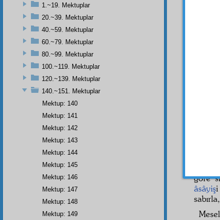
inayet
1.~19. Mektuplar
kaldı
20.~39. Mektuplar
eşyala
40.~59. Mektuplar
müsaad
bulunm
60.~79. Mektuplar
80.~99. Mektuplar
100.~119. Mektuplar
- 151
120.~139. Mektuplar
140.~151. Mektuplar
Mektup: 140
B
Mektup: 141
Mektup: 142
Mektup: 143
Aziz
k
Mektup: 144
Mektup: 145
Bizim
göre s
Mektup: 146
âsâyiş
Mektup: 147
sabırla
Mektup: 148
Mese
Mektup: 149