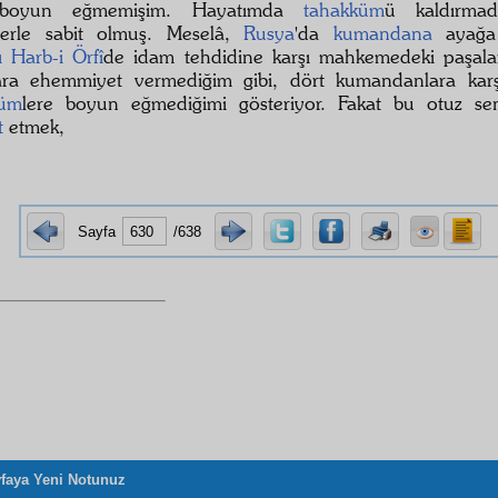
 boyun eğmemişim. Hayatımda
tahakküm
ü kaldırmad
lerle sabit olmuş. Meselâ,
Rusya
'da
kumandana
ayağa
ı Harb-i Örfî
de idam tehdidine karşı mahkemedeki paşalar
ra ehemmiyet vermediğim gibi, dört kumandanlara karş
küm
lere boyun eğmediğimi gösteriyor. Fakat bu otuz s
t
etmek,
Sayfa
/638
faya Yeni Notunuz