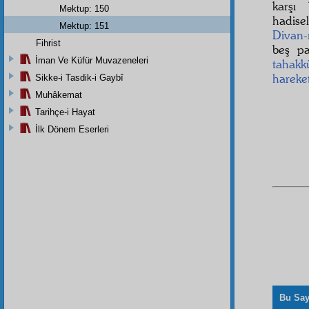
karşı
Mektup: 150
hadise
Mektup: 151
Divan-
Fihrist
beş pa
İman Ve Küfür Muvazeneleri
tahak
hareke
Sikke-i Tasdik-i Gaybî
Muhâkemat
Tarihçe-i Hayat
İlk Dönem Eserleri
Bu Say