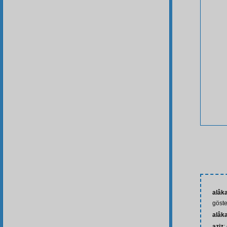
alâk
göst
alâk
aziz
: