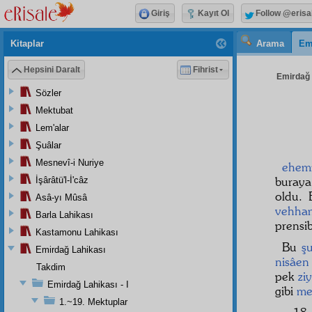
Giriş
Kayıt Ol
Follow @erisa
Kitaplar
Arama
Em
Hepsini Daralt
Fihrist
Emirdağ L
Sözler
Mektubat
Lem'alar
Şuâlar
Mesnevî-i Nuriye
ehemm
buraya
İşârâtü'l-İ'câz
oldu. 
Asâ-yı Mûsâ
vehha
Barla Lahikası
prensi
Kastamonu Lahikası
Bu
ş
Emirdağ Lahikası
nisâen
Takdim
pek
zi
Emirdağ Lahikası - I
gibi
me
1.~19. Mektuplar