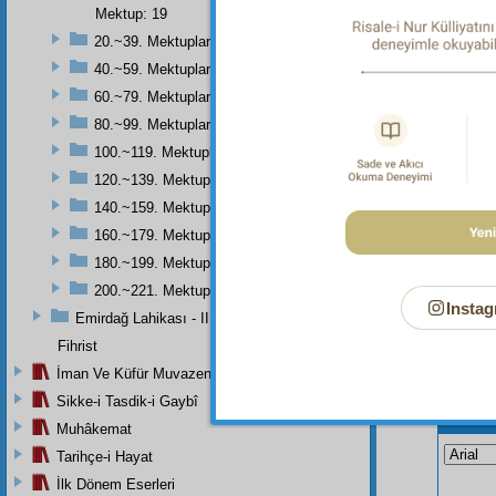
Her türl
Mektup: 19
20.~39. Mektuplar
Dipnot-2
Allah'ın
40.~59. Mektuplar
60.~79. Mektuplar
80.~99. Mektuplar
100.~119. Mektuplar
120.~139. Mektuplar
140.~159. Mektuplar
160.~179. Mektuplar
180.~199. Mektuplar
200.~221. Mektuplar
Instag
Emirdağ Lahikası - II
Fihrist
İman Ve Küfür Muvazeneleri
Sikke-i Tasdik-i Gaybî
Bu Say
Muhâkemat
Tarihçe-i Hayat
İlk Dönem Eserleri