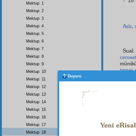
- 18 
Mektup: 1
Mektup: 2
Mektup: 3
Aziz
,
Mektup: 4
Mektup: 5
Mektup: 6
Mektup: 7
Sual
cemaa
Mektup: 8
mümkü
Mektup: 9
temas
Mektup: 10
parla
Duyuru
Mektup: 11
olmaya
Mektup: 12
Elcev
Mektup: 13
olan
i
Mektup: 14
mefkûr
Mektup: 15
harekâ
Mektup: 16
Mektup: 17
Mektup: 18
Dipnot-1