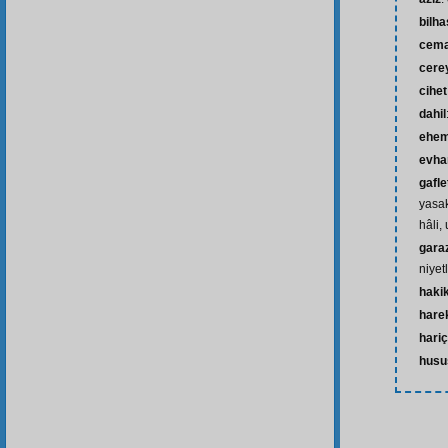
bilh
cema
cere
cihet
dahil
ehem
evh
gafle
yasa
hâli,
gara
niyetl
haki
hare
hariç
husu