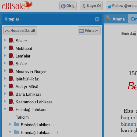
Giriş
Kayıt Ol
Follow @erisa
Kitaplar
Arama
Em
Hepsini Daralt
Fihrist
Emirdağ L
Sözler
Mektubat
Lem'alar
Şuâlar
Mesnevî-i Nuriye
- 150
İşârâtü'l-İ'câz
Be
Asâ-yı Mûsâ
Barla Lahikası
Kastamonu Lahikası
Emirdağ Lahikası
Bize 
bugünl
Takdim
binaen
Emirdağ Lahikası - I
kardeş
Emirdağ Lahikası - II