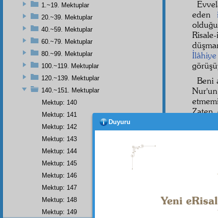
Evvel
1.~19. Mektuplar
eden
20.~39. Mektuplar
olduğ
40.~59. Mektuplar
Risale
60.~79. Mektuplar
düşman
80.~99. Mektuplar
İlâhiye
görüşü
100.~119. Mektuplar
120.~139. Mektuplar
Beni 
Nur'u
140.~151. Mektuplar
etmem
Mektup: 140
Zaten
Mektup: 141
dostan
Duyuru
Mektup: 142
hakikî
k
Mektup: 143
vilâye
talebe
Mektup: 144
Mektup: 145
Sani
Mektup: 146
delil, 
zaman
Mektup: 147
anarşis
Mektup: 148
Mektup: 149
Nur'a 