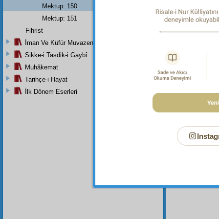
Mektup: 150
sırrıyla
Mektup: 151
diye o
Fihrist
cihetiy
İman Ve Küfür Muvazeneleri
Sikke-i Tasdik-i Gaybî
Muhâkemat
Dipnot-1
En'âm Sû
Tarihçe-i Hayat
İlk Dönem Eserleri
Instag