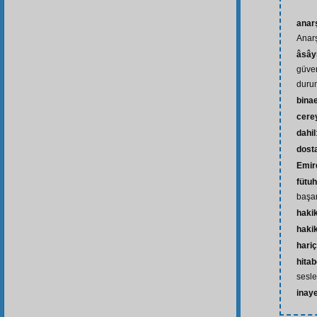
anarş
Anar
âsây
güven
duru
bina
cere
dahil
dost
Emir
fütuh
başar
haki
hakik
hariç
hita
sesl
inay