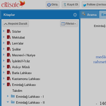
Giriş
Kayıt Ol
Follow @erisa
Kitaplar
Arama
Em
Hepsini Daralt
Fihrist
Emirdağ L
Sözler
Mektubat
Lem'alar
Şuâlar
Mesnevî-i Nuriye
medâr
rahmet
İşârâtü'l-İ'câz
Asâ-yı Mûsâ
Barla Lahikası
Kastamonu Lahikası
Emirdağ Lahikası
Takdim
Emirdağ Lahikası - I
Emirdağ Lahikası - II
- 146