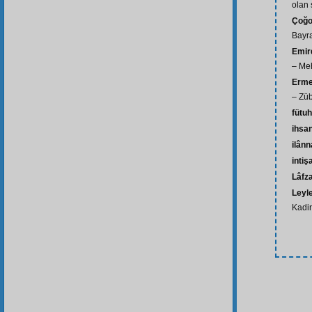
olan 
Çoğo
Bayr
Emir
– Me
Erme
– Zü
fütuh
ihsa
ilân
intiş
Lâfza
Leyle
Kadir