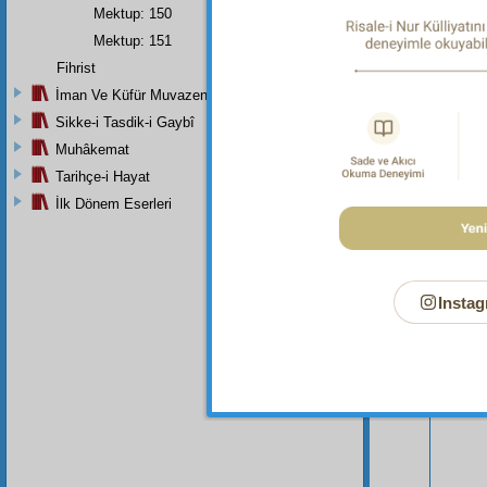
Dipnot-1
Mektup: 150
Her türl
Mektup: 151
Fihrist
İman Ve Küfür Muvazeneleri
Sikke-i Tasdik-i Gaybî
Muhâkemat
Tarihçe-i Hayat
İlk Dönem Eserleri
Instag
Bu Say