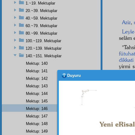
1.~19. Mektuplar
20.~39. Mektuplar
40.~59. Mektuplar
Aziz
,
60.~79. Mektuplar
Leyle
80.~99. Mektuplar
selâm e
100.~119. Mektuplar
"Tahs
120.~139. Mektuplar
fütuha
140.~151. Mektuplar
dikkati
Mektup: 140
yirmi 
Mektup: 141
fütuha
Duyuru
neticey
Mektup: 142
Mektup: 143
Sani
Mektup: 144
olarak
nazm
ı
Mektup: 145
veçh-i
Mektup: 146
Celâl
d
Mektup: 147
Mektup: 148
Mektup: 149