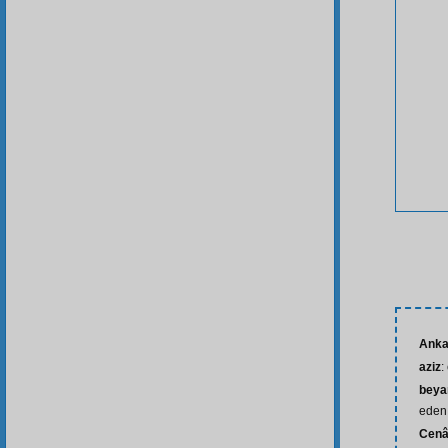
Anka
aziz
:
beya
eden
Cenâ