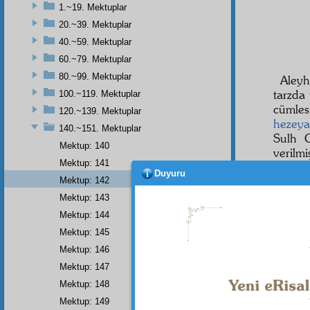
1.~19. Mektuplar
20.~39. Mektuplar
40.~59. Mektuplar
60.~79. Mektuplar
80.~99. Mektuplar
Aleyh
tarzda
100.~119. Mektuplar
cümles
120.~139. Mektuplar
hezey
140.~151. Mektuplar
Sulh 
Mektup: 140
verilmi
Mektup: 141
nev'
in
Duyuru
Müdde
Mektup: 142
memuru
Mektup: 143
İşte o
Mektup: 144
ile çık
Mektup: 145
Şimdi
Mektup: 146
onu ve
Mektup: 147
Risale-
Mektup: 148
Bu yaz
Mektup: 149
İstanbu