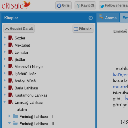
Giriş
Kayıt Ol
Follow @erisa
Kitaplar
Arama
Em
Hepsini Daralt
Fihrist
Emirdağ L
Sözler
Mektubat
Lem'alar
Şuâlar
Mesnevî-i Nuriye
mahk
kat'iye
İşârâtü'l-İ'câz
kararla
Asâ-yı Mûsâ
muarız
Barla Lahikası
istenil
Kastamonu Lahikası
gibi,
İ
Emirdağ Lahikası
görüşeb
Takdim
Emirdağ Lahikası - I
- 142
Emirdağ Lahikası - II