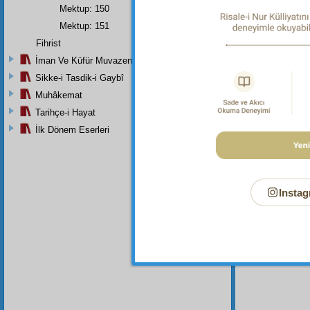
göste
Mektup: 150
Mektup: 151
Fihrist
Anka
İman Ve Küfür Muvazeneleri
ehemmi
Sikke-i Tasdik-i Gaybî
Muhâkemat
Tarihçe-i Hayat
Dipnot-1
İlk Dönem Eserleri
Her türl
Instag