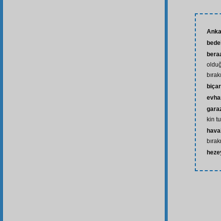
Anka
bede
bera
olduğ
bırak
biça
evh
gara
kin t
hava
bıra
heze