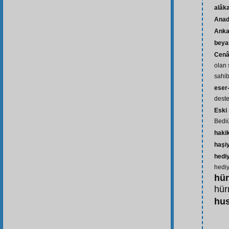
alâk
Anad
Anka
beya
Cenâ
olan 
sahib
eser-
deste
Eski
Bedi
haki
haşi
hedi
hedi
hü
hür
hus