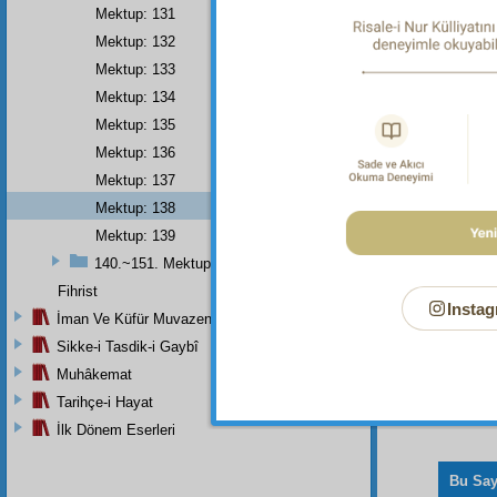
olmaz
Mektup: 131
namaz
Mektup: 132
Mektup: 133
Mektup: 134
Dipnot-1
Mektup: 135
Her türl
Mektup: 136
Mektup: 137
Mektup: 138
Mektup: 139
140.~151. Mektuplar
Fihrist
Instag
İman Ve Küfür Muvazeneleri
Sikke-i Tasdik-i Gaybî
Muhâkemat
Tarihçe-i Hayat
İlk Dönem Eserleri
Bu Say