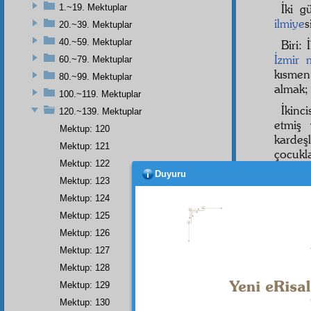
İki 
1.~19. Mektuplar
ilmiye
s
20.~39. Mektuplar
40.~59. Mektuplar
Biri: 
İzmir 
60.~79. Mektuplar
kısmen
80.~99. Mektuplar
almak;
100.~119. Mektuplar
İkinc
120.~139. Mektuplar
etmiş
Mektup: 120
kardeş
Mektup: 121
çocukla
Mektup: 122
Üçün
Duyuru
Mektup: 123
mürid
l
Mektup: 124
alâkad
Mektup: 125
olan
M
Mektup: 126
Hem, 
Mektup: 127
"Ziyar
Mektup: 128
Hak
has
olduğ
Mektup: 129
olund
Mektup: 130