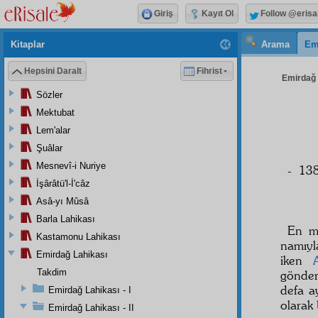
Giriş
Kayıt Ol
Follow @erisa
Kitaplar
Arama
Em
Hepsini Daralt
Fihrist
Emirdağ L
Sözler
Mektubat
Lem'alar
Şuâlar
Mesnevî-i Nuriye
- 138
İşârâtü'l-İ'câz
Asâ-yı Mûsâ
Barla Lahikası
En m
Kastamonu Lahikası
namıyl
Emirdağ Lahikası
iken
Takdim
gönde
defa a
Emirdağ Lahikası - I
olarak
Emirdağ Lahikası - II