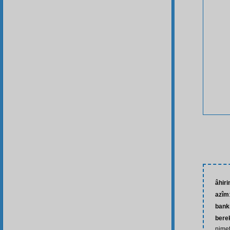
âhiri
azîm
bank
bere
nime