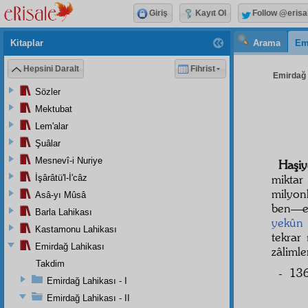
Giriş
Kayıt Ol
Follow @erisa
Kitaplar
Arama
Em
Hepsini Daralt
Fihrist
Emirdağ L
Sözler
Mektubat
Lem'alar
Şuâlar
Mesnevî-i Nuriye
Haşiy
mikta
İşârâtü'l-İ'câz
milyon
Asâ-yı Mûsâ
ben—el
Barla Lahikası
yekûn
Kastamonu Lahikası
tekrar
Emirdağ Lahikası
zâliml
Takdim
- 136
Emirdağ Lahikası - I
Emirdağ Lahikası - II