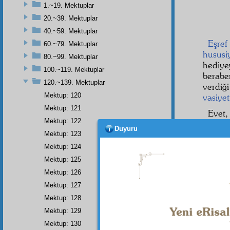
1.~19. Mektuplar
20.~39. Mektuplar
40.~59. Mektuplar
Eşref
60.~79. Mektuplar
hususi
80.~99. Mektuplar
hediye
100.~119. Mektuplar
berabe
120.~139. Mektuplar
verdiğ
Mektup: 120
vasiye
Mektup: 121
Evet
Mektup: 122
hadsiz
Duyuru
Nur'u
Mektup: 123
vilâye
Mektup: 124
bulama
Mektup: 125
Nur
n
Mektup: 126
hâlis
, 
Mektup: 127
kaide
m
Mektup: 128
Risale
Mektup: 129
Mektup: 130