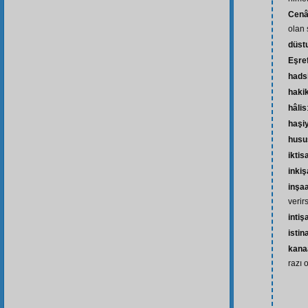
Cenâ
olan 
düst
Eşre
hads
haki
hâlis
haşi
husu
iktis
inki
inşaa
verir
intiş
istin
kana
razı 