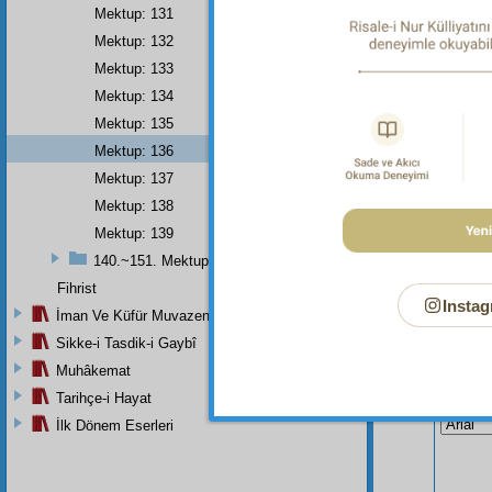
Mektup: 131
Dipnot-1
Her türl
Mektup: 132
Mektup: 133
Mektup: 134
Mektup: 135
Mektup: 136
Mektup: 137
Mektup: 138
Mektup: 139
140.~151. Mektuplar
Fihrist
Instag
İman Ve Küfür Muvazeneleri
Sikke-i Tasdik-i Gaybî
Muhâkemat
Bu Say
Tarihçe-i Hayat
İlk Dönem Eserleri