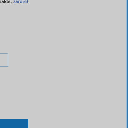
halde,
zaruret