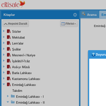
Kitaplar
Arama
Em
Hepsini Daralt
Fihrist
Emirdağ L
Sözler
Mektubat
Lem'alar
Şuâlar
Duyur
Mesnevî-i Nuriye
bir ba
yollar
İşârâtü'l-İ'câz
binler
k
Asâ-yı Mûsâ
Barla Lahikası
Mübar
bir
his
Kastamonu Lahikası
terbi
Emirdağ Lahikası
babal
Takdim
benim 
Emirdağ Lahikası - I
diken
Emirdağ Lahikası - II
bulund