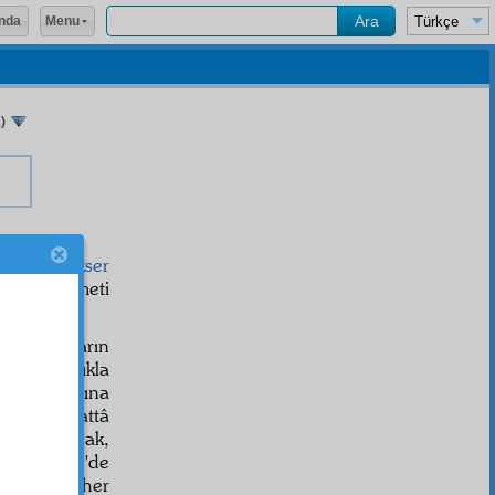
Menu
nda
)
ğ
ındaki
ekser
ârâne
hürmeti
um
çocukların
bir babalıkla
n
hizmetkâr
ına
yorlar. Hattâ
u yalın ayak,
ım
Bolvadin
'de
uz. Hattâ her