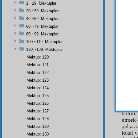
yerde,
1.~19. Mektuplar
alâkay
20.~39. Mektuplar
imanda
40.~59. Mektuplar
60.~79. Mektuplar
80.~99. Mektuplar
- 133
100.~119. Mektuplar
120.~139. Mektuplar
Mektup: 120
Üsta
Mektup: 121
gidenle
Mektup: 122
beyan
Mektup: 123
gayet 
yazacağ
Mektup: 124
Mektup: 125
İşte
h
Mektup: 126
Biz 
Mektup: 127
bütün 
Mektup: 128
etmek 
geliyor
Mektup: 129
tokat 
Mektup: 130