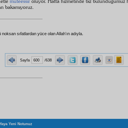
detle
müteessir
oluyor. Hattâ hizmetinde biz bulunduğumuz 
n bakamıyoruz.
ü noksan sıfatlardan yüce olan Allah'ın adıyla.
Sayfa
/638
faya Yeni Notunuz