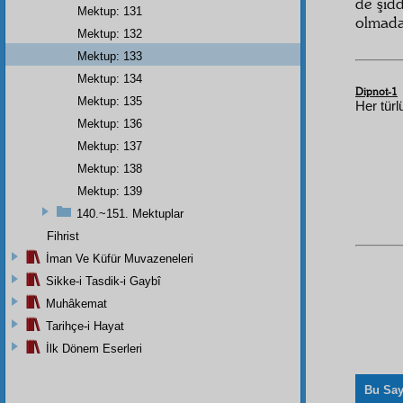
de şid
Mektup: 131
olmada
Mektup: 132
Mektup: 133
Mektup: 134
Dipnot-1
Mektup: 135
Her türl
Mektup: 136
Mektup: 137
Mektup: 138
Mektup: 139
140.~151. Mektuplar
Fihrist
İman Ve Küfür Muvazeneleri
Sikke-i Tasdik-i Gaybî
Muhâkemat
Tarihçe-i Hayat
İlk Dönem Eserleri
Bu Say