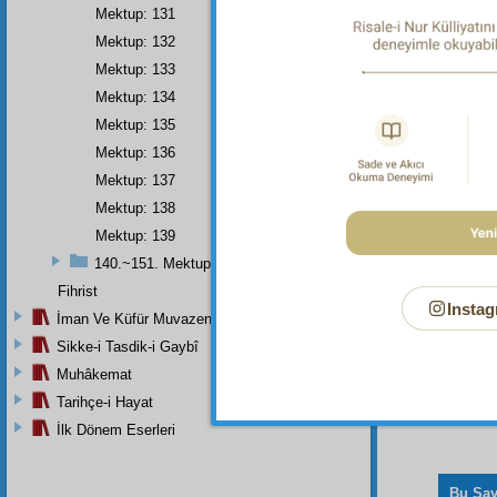
def et
Mektup: 131
fâides
Mektup: 132
etmey
beklem
Mektup: 133
oldukl
Mektup: 134
parça
Mektup: 135
küllî
bi
Mektup: 136
Mektup: 137
Mektup: 138
Mektup: 139
140.~151. Mektuplar
Fihrist
Instag
İman Ve Küfür Muvazeneleri
Sikke-i Tasdik-i Gaybî
Muhâkemat
Tarihçe-i Hayat
İlk Dönem Eserleri
Bu Say