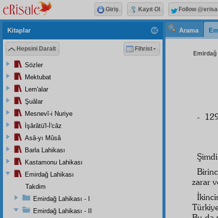
Giriş
Kayıt Ol
Follow @erisa
Kitaplar
Arama
Em
Hepsini Daralt
Fihrist
Emirdağ L
Sözler
Mektubat
Lem'alar
Şuâlar
Mesnevî-i Nuriye
- 129
İşârâtü'l-İ'câz
Asâ-yı Mûsâ
Barla Lahikası
Şimdi
Kastamonu Lahikası
Birin
Emirdağ Lahikası
zarar ve
Takdim
İkinc
Emirdağ Lahikası - I
Türkiye
Emirdağ Lahikası - II
Bu da 