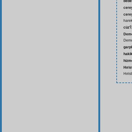
bede
cere
cere
hare
cüz’î
Demo
Demok
garpl
haki
hizm
Hıris
Hırist