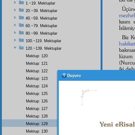
1.~19. Mektuplar
Üçün
20.~39. Mektuplar
mezhe
40.~59. Mektuplar
kısım 
60.~79. Mektuplar
İslâmiy
80.~99. Mektuplar
Biz K
100.~119. Mektuplar
hakikat
120.~139. Mektuplar
bakmam
lüzum
Mektup: 120
(Nurcu
Mektup: 121
iki deh
Mektup: 122
kısım
Duyuru
Mektup: 123
üçünc
Mektup: 124
belki 
İngiliz
i
Mektup: 125
adamı 
Mektup: 126
Mektup: 127
Hem h
İslâmiy
Mektup: 128
kısım,
Mektup: 129
o Demok
Mektup: 130