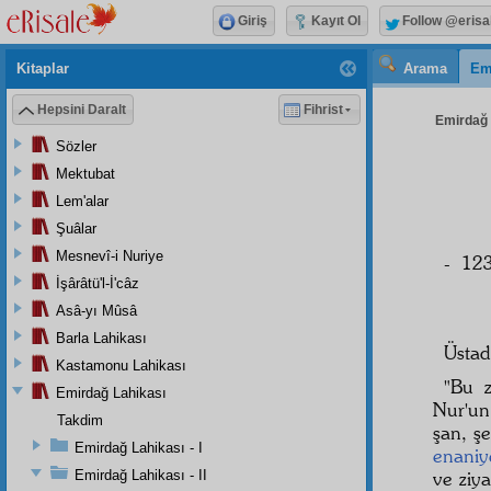
Giriş
Kayıt Ol
Follow @erisa
Kitaplar
Arama
Em
Hepsini Daralt
Fihrist
Emirdağ L
Sözler
Mektubat
Lem'alar
Şuâlar
Mesnevî-i Nuriye
- 123
İşârâtü'l-İ'câz
Asâ-yı Mûsâ
Barla Lahikası
Üstad
Kastamonu Lahikası
"Bu z
Emirdağ Lahikası
Nur'u
Takdim
şan, ş
Emirdağ Lahikası - I
enaniy
Emirdağ Lahikası - II
ve ziy