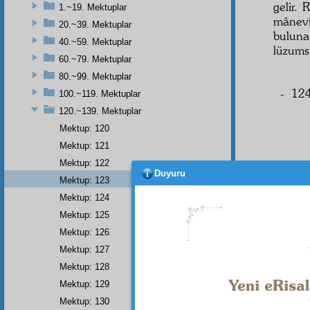
gelir. 
1.~19. Mektuplar
mânevî
20.~39. Mektuplar
buluna
40.~59. Mektuplar
lüzumsu
60.~79. Mektuplar
80.~99. Mektuplar
- 124
100.~119. Mektuplar
120.~139. Mektuplar
Mektup: 120
Mektup: 121
Mektup: 122
Duyuru
Başve
Mektup: 123
(
Husus
Mektup: 124
ANK
Mektup: 125
dolayı
Mektup: 126
şekilde
Mektup: 127
"
Kon
Mektup: 128
çok
mu
Mektup: 129
hakkın
Mektup: 130
ben d