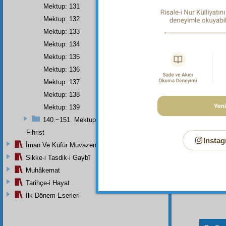
Mektup: 131
kırdıra
mukadd
Mektup: 132
inkılâ
Mektup: 133
Mektup: 134
"Büt
olunan
Mektup: 135
olması
Mektup: 136
Mektup: 137
Mektup: 138
Mektup: 139
140.~151. Mektuplar
Fihrist
Instag
İman Ve Küfür Muvazeneleri
Sikke-i Tasdik-i Gaybî
Muhâkemat
Tarihçe-i Hayat
İlk Dönem Eserleri