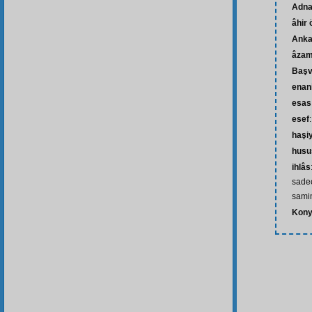
Adna
âhir
Anka
âzam
Başv
enan
esas
esef
haşi
husu
ihlâs
sadec
sami
Kon