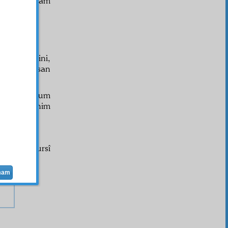
üsnü
,
Bayram
sermayesini,
ermek, hususan
 haslara malum
ris ve benim
ler.
Said Nursî
mam