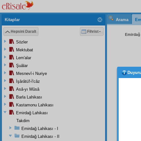
Kitaplar
Arama
Em
Hepsini Daralt
Fihrist
Emirdağ L
Sözler
Mektubat
Lem'alar
Şuâlar
Duyur
Mesnevî-i Nuriye
"Ben
tahkika
İşârâtü'l-İ'câz
Mahke
Asâ-yı Mûsâ
söyled
Barla Lahikası
sarmay
Kastamonu Lahikası
tebdil-
Emirdağ Lahikası
Daha e
Takdim
lüzum 
Emirdağ Lahikası - I
Emirdağ Lahikası - II