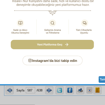
Tâhirî
,
Zübeyir
,
Sungur
,
H
 -
Üstadımızın vasiyetnâmesi
enim şahsımın, hem Risale-i Nur’un şahs-ı mânevîsinin 
erini Risale-i Nur’un hizmetine vakfedenlerin tayınlarına v
sını çıkaramayanlara vermek lâzımdır.
ye kadar birkaç senedir tayınatları verilen Nur talebeleri,
 Ben de yanımda şimdi bulunan kardeşlerimi kendime vâ
mi yapmaya çalışmak lâzım. Tesanüdü de tam muhafaza etsin
 bu vasiyetnameyi tasdik ediyorum.
Instagram'da bizi takip edin
Ta
Sayfa
/638