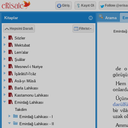
Giriş
Kayıt Ol
Follow @erisa
Kitaplar
Arama
Em
Hepsini Daralt
Fihrist
Emirdağ L
Sözler
Mektubat
Lem'alar
Şuâlar
Mesnevî-i Nuriye
de o
görüşü
İşârâtü'l-İ'câz
Asâ-yı Mûsâ
He
Barla Lahikası
onlard
Kastamonu Lahikası
Üçünc
Emirdağ Lahikası
darülf
bir vi
Takdim
uzak ol
Emirdağ Lahikası - I
Emirdağ Lahikası - II
Amm