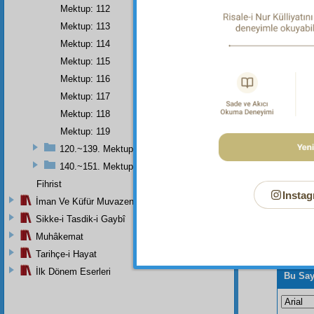
i iman
Mektup: 112
imaniy
Mektup: 113
sekiz 
Mektup: 114
hizmet
Mektup: 115
Mektup: 116
Mektup: 117
Mektup: 118
Mektup: 119
120.~139. Mektuplar
140.~151. Mektuplar
Fihrist
Instag
İman Ve Küfür Muvazeneleri
Sikke-i Tasdik-i Gaybî
Muhâkemat
Tarihçe-i Hayat
İlk Dönem Eserleri
Bu Say