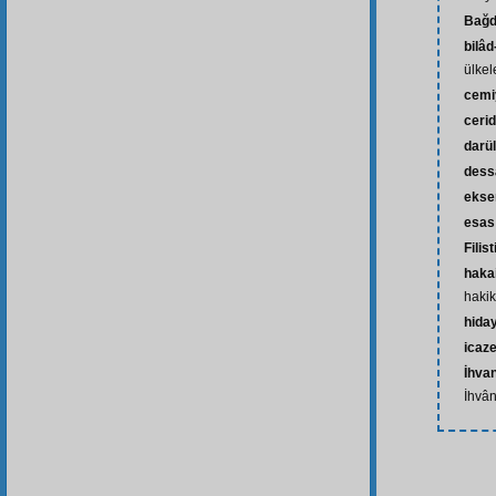
Bağd
bilâd
ülkel
cemi
ceri
darü
dess
ekse
esas
Filist
haka
hakik
hida
icaze
İhvan
İhvân