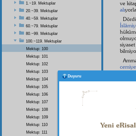
ve kita
1.~19. Mektuplar
alı
yorla
20.~39. Mektuplar
Dörd
40.~59. Mektuplar
İslâmi
60.~79. Mektuplar
hükûm
80.~99. Mektuplar
olmuyo
100.~119. Mektuplar
siyase
Mektup: 100
bilmiyo
Mektup: 101
Amm
Mektup: 102
cemiye
Mektup: 103
bulund
Duyuru
Nurcul
Mektup: 104
merkez
Mektup: 105
Mağrib
Mektup: 106
Beşin
Mektup: 107
yaşınd
Mektup: 108
tut, t
Mektup: 109
bir kö
Mektup: 110
büyük
Mektup: 111
taife
le