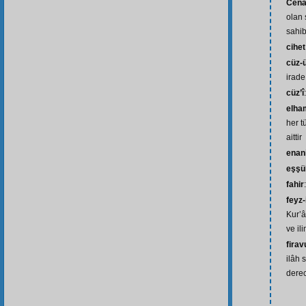
Cenâ
olan 
sahib
cihet
cüz-ü
irade
cüz’î
elham
her t
aittir
enan
eşşük
fahir
feyz-
Kur’â
ve il
firav
ilâh 
dere