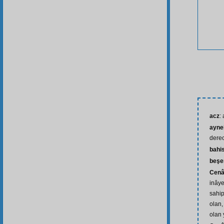
acz
:
ayne
derec
bahi
beşe
Cenâ
inâye
sahip
olan,
olan 