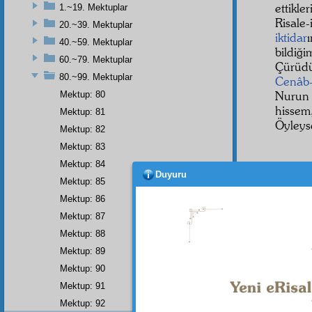
ettikle
1.~19. Mektuplar
Risale
20.~39. Mektuplar
iktidar
40.~59. Mektuplar
bildiğ
60.~79. Mektuplar
Çürü
80.~99. Mektuplar
Cenâb-
Nuru
Mektup: 80
hisse
Mektup: 81
Öyley
Mektup: 82
Mektup: 83
Mektup: 84
Duyuru
Mektup: 85
Mektup: 86
Mektup: 87
Mektup: 88
Dipnot-1
Bâkî ol
Mektup: 89
Mektup: 90
Mektup: 91
Mektup: 92