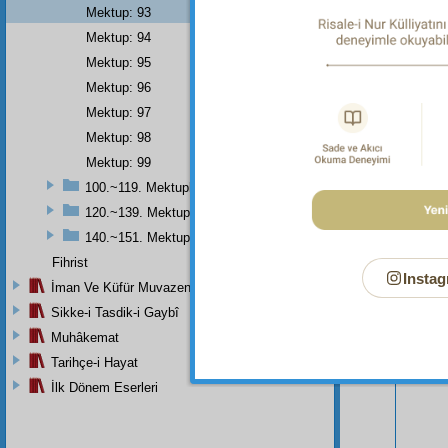
Mektup: 93
Mektup: 94
Mektup: 95
Mektup: 96
Mektup: 97
Mektup: 98
Mektup: 99
100.~119. Mektuplar
120.~139. Mektuplar
Bu Say
140.~151. Mektuplar
Fihrist
Instag
İman Ve Küfür Muvazeneleri
Sikke-i Tasdik-i Gaybî
Muhâkemat
Tarihçe-i Hayat
İlk Dönem Eserleri