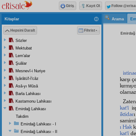
Giriş
Kayıt Ol
Follow @erisa
Kitaplar
Arama
Em
Hepsini Daralt
Fihrist
Emirdağ L
Sözler
Mektubat
Lem'alar
Şuâlar
Mesnevî-i Nuriye
istin
karşı 
İşârâtü'l-İ'câz
kırmıy
Asâ-yı Mûsâ
olama
Barla Lahikası
Zaten
Kastamonu Lahikası
kat'î
is
Emirdağ Lahikası
iktidar
Takdim
samimî 
Emirdağ Lahikası - I
ı Hak
k
Emirdağ Lahikası - II
kat'î
del