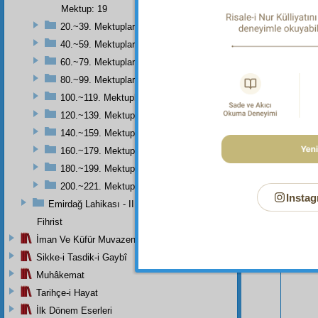
dersi d
Mektup: 19
20.~39. Mektuplar
40.~59. Mektuplar
60.~79. Mektuplar
80.~99. Mektuplar
100.~119. Mektuplar
120.~139. Mektuplar
140.~159. Mektuplar
160.~179. Mektuplar
180.~199. Mektuplar
200.~221. Mektuplar
Instag
Emirdağ Lahikası - II
Fihrist
Bu Say
İman Ve Küfür Muvazeneleri
Sikke-i Tasdik-i Gaybî
Muhâkemat
Tarihçe-i Hayat
İlk Dönem Eserleri