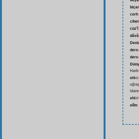
beya
biça
cerh
cihet
cüz'î
dâvâ
Deniz
ders-
ders-
Düny
Harb
ehl-i
uğraş
idare
ehl-i
elîm
: