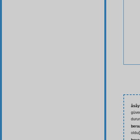
âsây
güven
duru
bera
oldu