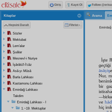
Giriş
Kayıt Ol
Follow @erisa
Kitaplar
Arama
Em
Hepsini Daralt
Fihrist
Emirdağ L
Sözler
Mektubat
Lem'alar
Şuâlar
Mesnevî-i Nuriye
İşte 
geçtiği
İşârâtü'l-İ'câz
âsâyiş
Asâ-yı Mûsâ
Nur, 
Barla Lahikası
benim
Kastamonu Lahikası
bir g
Emirdağ Lahikası
istirah
Takdim
—birk
ve
hâd
Emirdağ Lahikası - I
hiç imk
1.~19. Mektuplar