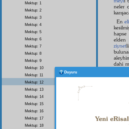
meyl
i
Mektup: 1
neler 
Mektup: 2
karışac
Mektup: 3
En
el
Mektup: 4
kesilm
Mektup: 5
hapse 
elden 
Mektup: 6
ziynet
l
Mektup: 7
buluna
Mektup: 8
aleyhi
Mektup: 9
dahi m
Mektup: 10
olmuş.
Duyuru
Mektup: 11
Beni 
Mektup: 12
beraat
Mektup: 13
demiş
Tarikat
Mektup: 14
kuvvet
Mektup: 15
yok ki
Mektup: 16
çıksı
Mektup: 17
bulmam
Mektup: 18
Telviha