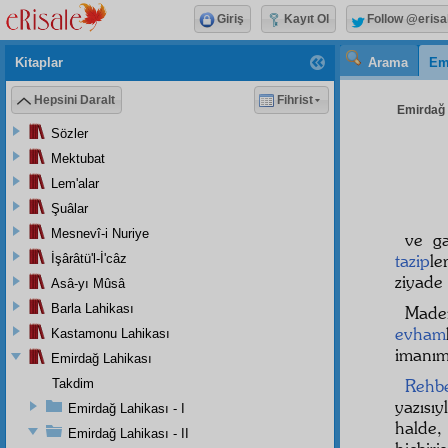
Giriş
Kayıt Ol
Follow @erisa
Kitaplar
Arama
Em
Hepsini Daralt
Fihrist
Emirdağ L
Sözler
Mektubat
Lem'alar
Şuâlar
Mesnevî-i Nuriye
ve g
tazip
le
İşârâtü'l-İ'câz
ziyade 
Asâ-yı Mûsâ
Barla Lahikası
Mad
evham
Kastamonu Lahikası
imanımı
Emirdağ Lahikası
Rehb
Takdim
yazısıy
Emirdağ Lahikası - I
halde,
Emirdağ Lahikası - II