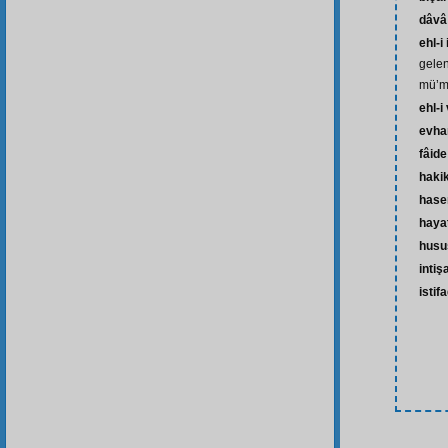
dâvâ
ehl-i
gelen
mü’m
ehl-i
evh
fâide
haki
hase
hayat
husu
intiş
istif