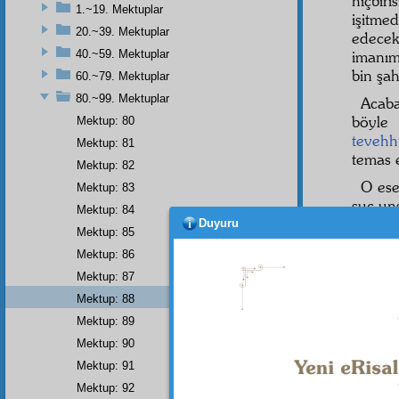
hiçbir
1.~19. Mektuplar
işitme
20.~39. Mektuplar
edecek
40.~59. Mektuplar
imanım
bin şa
60.~79. Mektuplar
80.~99. Mektuplar
Acab
böyle
Mektup: 80
teveh
Mektup: 81
temas e
Mektup: 82
O es
Mektup: 83
suç uns
Mektup: 84
Duyuru
Birinc
Mektup: 85
Mektup: 86
Halb
Mektup: 87
okuma
unsuru
Mektup: 88
Mektup: 89
İkinci
Mektup: 90
Buna
Mektup: 91
Husus
Mektup: 92
Tedrisa