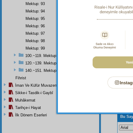
mânâsı
Mektup: 93
Risale-
Mektup: 94
kılmala
Mektup: 95
kısmı d
Mektup: 96
Mektup: 97
Mektup: 98
Mektup: 99
100.~119. Mektuplar
120.~139. Mektuplar
140.~151. Mektuplar
Fihrist
Instag
İman Ve Küfür Muvazeneleri
Sikke-i Tasdik-i Gaybî
Muhâkemat
Tarihçe-i Hayat
İlk Dönem Eserleri
Bu Say