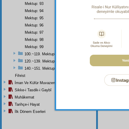
gibi,
H
Mektup: 93
Ordus
Mektup: 94
bir za
Mektup: 95
Mektup: 96
Mektup: 97
Haşiye-
Mektup: 98
Size
be
Mektup: 99
Dipnot-1
100.~119. Mektuplar
Bâkî ol
120.~139. Mektuplar
140.~151. Mektuplar
Fihrist
Instag
İman Ve Küfür Muvazeneleri
Sikke-i Tasdik-i Gaybî
Muhâkemat
Tarihçe-i Hayat
İlk Dönem Eserleri