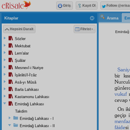
Giriş
Kayıt Ol
Follow @erisa
Kitaplar
Arama
Em
Hepsini Daralt
Fihrist
Emirdağ L
Sözler
Mektubat
Lem'alar
Şuâlar
Mesnevî-i Nuriye
Sani
bir kı
İşârâtü'l-İ'câz
Nurcul
Asâ-yı Mûsâ
günle
Barla Lahikası
vukuf
r
Kastamonu Lahikası
cevap 
Emirdağ Lahikası
On ik
Takdim
geçip 
Emirdağ Lahikası - I
menfaa
Emirdağ Lahikası - II
fâide
s