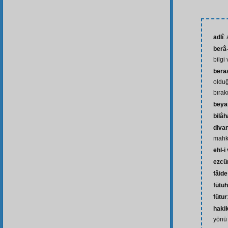
adlî
: 
berâ
bilgi
bera
olduğ
bırak
beya
bilâh
divan
mahk
ehl-i
ezcü
fâide
fütuh
fütur
hakik
yönü