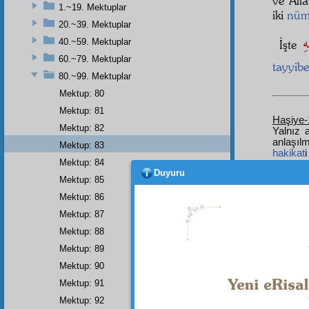
ve
All
1.~19. Mektuplar
iki
nüm
20.~39. Mektuplar
40.~59. Mektuplar
İşte
60.~79. Mektuplar
tayyib
80.~99. Mektuplar
Mektup: 80
Mektup: 81
Haşiye-
Mektup: 82
Yalnız 
anlaşıl
Mektup: 83
hakikat
Mektup: 84
sahife 
Duyuru
gizleyi
Mektup: 85
kuvvete
Mektup: 86
derecey
kanunlar
Mektup: 87
namını 
"elektr
Mektup: 88
İlâhiyey
Mektup: 89
Mektup: 90
Mektup: 91
Mektup: 92