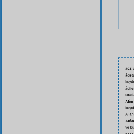
acz
:
âdetu
koydu
âdil
sıra
Alîm-
kuşat
Allah
Allâ
ve bü