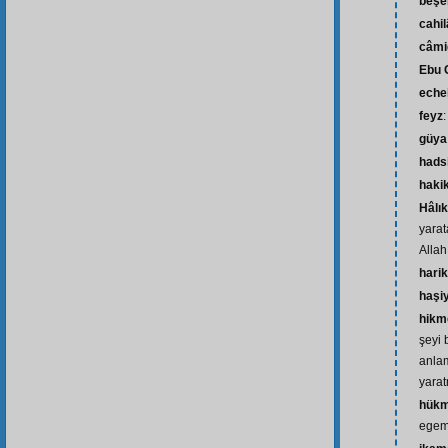
beşe
cahi
câmi
Ebu 
eche
feyz
güya
hads
haki
Hâlı
yarat
Allah
hari
haşi
hikm
şeyi 
anlam
yarat
hük
egeme