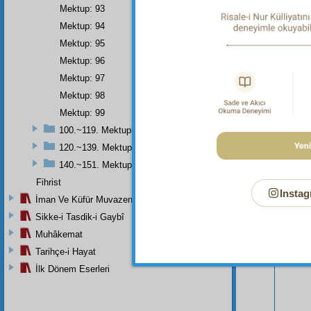
Mektup: 93
Mektup: 94
Mektup: 95
Mektup: 96
Mektup: 97
Mektup: 98
Mektup: 99
100.~119. Mektuplar
120.~139. Mektuplar
Bu Say
140.~151. Mektuplar
Fihrist
Instag
İman Ve Küfür Muvazeneleri
Sikke-i Tasdik-i Gaybî
Muhâkemat
Tarihçe-i Hayat
İlk Dönem Eserleri