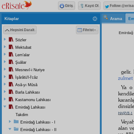
Giriş
Kayıt Ol
Follow @erisa
Kitaplar
Arama
Em
Hepsini Daralt
Fihrist
Emirdağ L
Sözler
Mektubat
Lem'alar
Şuâlar
Mesnevî-i Nuriye
gelir
zulmet
İşârâtü'l-İ'câz
Asâ-yı Mûsâ
Ya o
Barla Lahikası
kendil
karanl
Kastamonu Lahikası
dinsizl
Emirdağ Lahikası
HAŞİYE-1
Takdim
Veya
Emirdağ Lahikası - I
alan v
Emirdağ Lahikası - II