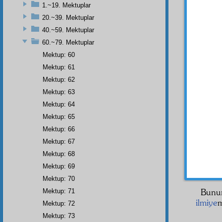
gönder
1.~19. Mektuplar
20.~39. Mektuplar
Sani
40.~59. Mektuplar
kader-i
hapse 
60.~79. Mektuplar
ki,
haki
Mektup: 60
İşte,
Mektup: 61
sened
Mektup: 62
mahkû
Mektup: 63
gösterd
Mektup: 64
Diyor
Mektup: 65
dâvâ
la
Mektup: 66
bu su
Mektup: 67
madem
Mektup: 68
mesele
hâlet
ti
Mektup: 69
bu
itt
Mektup: 70
Bunun
Mektup: 71
ilmiye
Mektup: 72
Mektup: 73