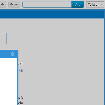
Menu
nda
29.11.1951
Eskişehir
بِاسْمِهِ سُبْح
iye
nizi tebrik
nizi almak için