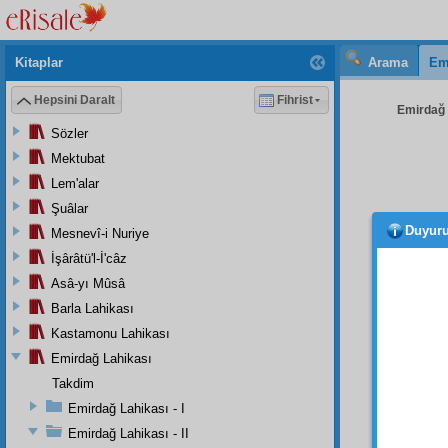
Kitaplar
Arama
Em
Hepsini Daralt
Fihrist
Emirdağ L
Sözler
Mektubat
Lem'alar
Şuâlar
Duyur
Mesnevî-i Nuriye
- 78 
İşârâtü'l-İ'câz
Asâ-yı Mûsâ
Barla Lahikası
Kastamonu Lahikası
2
Emirdağ Lahikası
Takdim
Aziz
,
Emirdağ Lahikası - I
Evve
Emirdağ Lahikası - II
ediyor