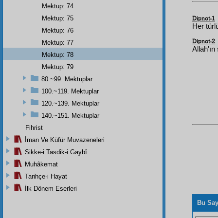
Mektup: 74
Mektup: 75
Dipnot-1
Her türl
Mektup: 76
Dipnot-2
Mektup: 77
Allah'ın
Mektup: 78
Mektup: 79
80.~99. Mektuplar
100.~119. Mektuplar
120.~139. Mektuplar
140.~151. Mektuplar
Fihrist
İman Ve Küfür Muvazeneleri
Sikke-i Tasdik-i Gaybî
Muhâkemat
Tarihçe-i Hayat
İlk Dönem Eserleri
Bu Say