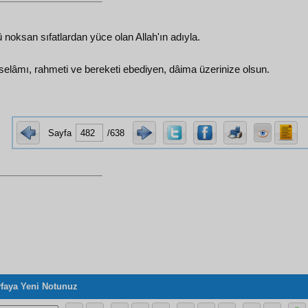
ü noksan sıfatlardan yüce olan Allah'ın adıyla.
 selâmı, rahmeti ve bereketi ebediyen, dâima üzerinize olsun.
Sayfa
/638
faya Yeni Notunuz